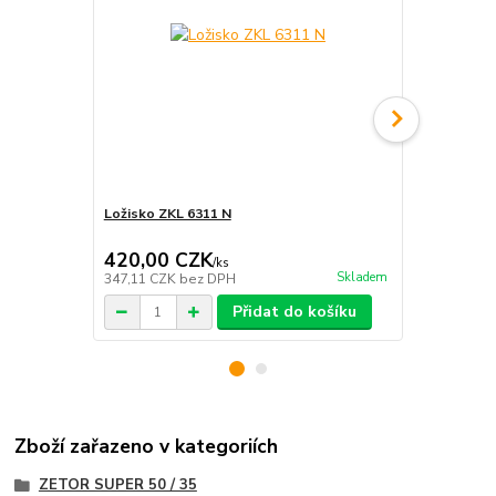
Ložisko ZKL 6311 N
Ložisko 6311
Super 50
420,00 CZK
420,00 
/
ks
Skladem
347,11 CZK
bez DPH
347,11 CZK
Přidat do košíku
Zboží zařazeno v kategoriích
ZETOR SUPER 50 / 35