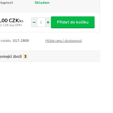
tupnost
Skladem
,00 CZK
/
ks
Přidat do košíku
41 CZK
bez DPH
roduktu:
S17-2809
Hlídat cenu / dostupnost
visející zboží
3