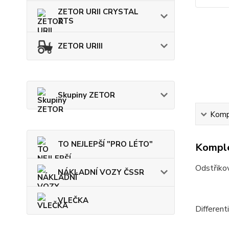
ZETOR URII CRYSTAL
ZTS
ZETOR URIII
Skupiny ZETOR
Kompl
TO NEJLEPŠÍ "PRO LÉTO"
Komple
Odstřikov
NÁKLADNÍ VOZY ČSSR
VLEČKA
Different