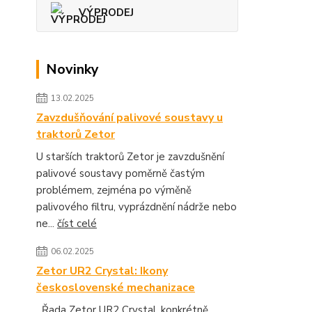
VÝPRODEJ
Novinky
13.02.2025
Zavzdušňování palivové soustavy u
traktorů Zetor
U starších traktorů Zetor je zavzdušnění
palivové soustavy poměrně častým
problémem, zejména po výměně
palivového filtru, vyprázdnění nádrže nebo
ne...
číst celé
06.02.2025
Zetor UR2 Crystal: Ikony
československé mechanizace
Řada Zetor UR2 Crystal, konkrétně