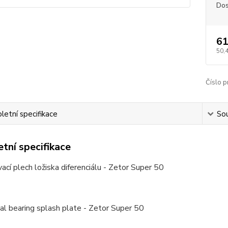
Dos
61
50,
Číslo p
etní specifikace
Sou
tní specifikace
ací plech ložiska diferenciálu - Zetor Super 50
ial bearing splash plate - Zetor Super 50