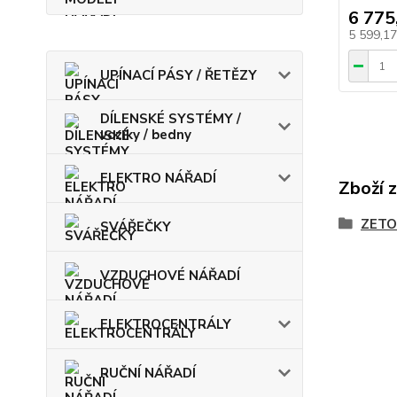
6 775
5 599,1
UPÍNACÍ PÁSY / ŘETĚZY
DÍLENSKÉ SYSTÉMY /
vozíky / bedny
ELEKTRO NÁŘADÍ
Zboží 
ZETO
SVÁŘEČKY
VZDUCHOVÉ NÁŘADÍ
ELEKTROCENTRÁLY
RUČNÍ NÁŘADÍ