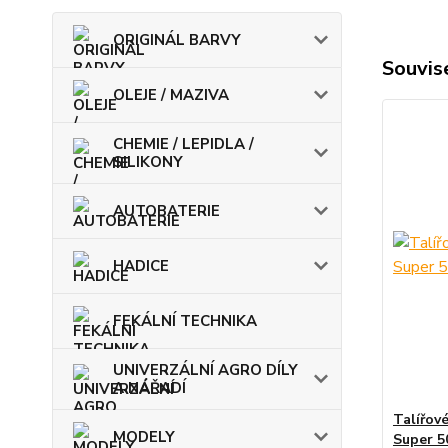
ORIGINÁL BARVY
Souvise
OLEJE / MAZIVA
CHEMIE / LEPIDLA /
SILIKONY
AUTOBATERIE
HADICE
FEKÁLNÍ TECHNIKA
UNIVERZÁLNÍ AGRO DÍLY
A NÁŘADÍ
Talířov
MODELY
Super 5