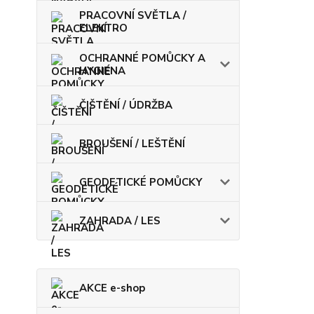
PRACOVNÍ SVĚTLA /
ELEKTRO
OCHRANNÉ POMŮCKY A
HYGIENA
ČIŠTĚNÍ / ÚDRŽBA
BROUŠENÍ / LEŠTĚNÍ
GEODETICKÉ POMŮCKY
ZAHRADA / LES
AKCE e-shop