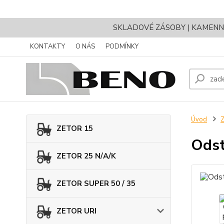
SKLADOVÉ ZÁSOBY | KAMENNÝ 
KONTAKTY
O NÁS
PODMÍNKY
Úvod
Z
ZETOR 15
Odst
ZETOR 25 N/A/K
ZETOR SUPER 50 / 35
ZETOR URI