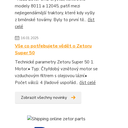
modely 8011 a 12045, patří mezi
nejlegendárnější traktory, které kdy vyšly
z brněnské továrny. Byly to první tě...
číst
celé
16.01.2025
Vše co potřebujete vědět o Zetoru
Super 50
Technické parametry Zetoru Super 50 1.
Motor:• Typ: Čtyřdobý vznětový motor se
vzduchovým filtrem s olejovou lázní.•
Počet válců: 4 (řadové uspořád...
číst celé
Zobrazit všechny novinky