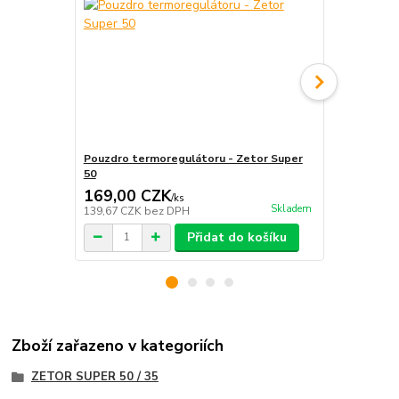
Pouzdro termoregulátoru - Zetor Super
Gumové kole
50
Zetor Super
169,00 CZK
387,00 
/
ks
Skladem
139,67 CZK
bez DPH
319,83 CZK
Přidat do košíku
Zboží zařazeno v kategoriích
ZETOR SUPER 50 / 35