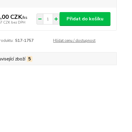
,00 CZK
/
ks
Přidat do košíku
67 CZK
bez DPH
roduktu:
S17-1757
Hlídat cenu / dostupnost
visející zboží
5