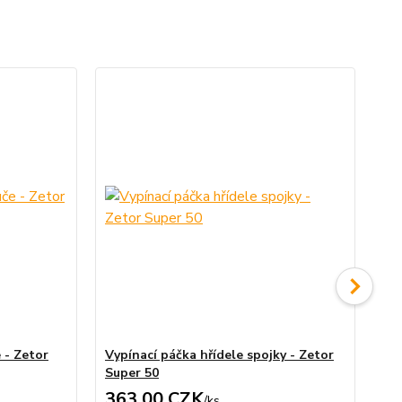
 - Zetor
Vypínací páčka hřídele spojky - Zetor
Pří
Super 50
Su
363,00 CZK
1
/
ks