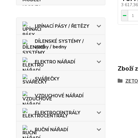
3 617,3
UPÍNACÍ PÁSY / ŘETĚZY
DÍLENSKÉ SYSTÉMY /
vozíky / bedny
ELEKTRO NÁŘADÍ
Zboží 
SVÁŘEČKY
ZETO
VZDUCHOVÉ NÁŘADÍ
ELEKTROCENTRÁLY
RUČNÍ NÁŘADÍ