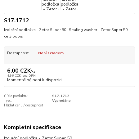
S17.1712
Izolační podložka - Zetor Super 50 Sealing washer - Zetor Super 50
celý popis
Dostupnost
Není skladem
6,00 CZK
/
ks
4,96 CZK
bez DPH
Momentálně není k dispozici
Číslo produktu:
S17-1712
Typ::
Vyprodáno
Hlídat cenu / dostupnost
Kompletní specifikace
Izolační podložka - Zetor Super 50