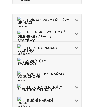
UPÍNACÍ PÁSY / ŘETĚZY
DÍLENSKÉ SYSTÉMY /
vozíky / bedny
ELEKTRO NÁŘADÍ
SVÁŘEČKY
VZDUCHOVÉ NÁŘADÍ
ELEKTROCENTRÁLY
RUČNÍ NÁŘADÍ