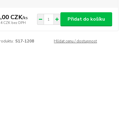
,00 CZK
/
ks
Přidat do košíku
14 CZK
bez DPH
roduktu:
S17-1208
Hlídat cenu / dostupnost