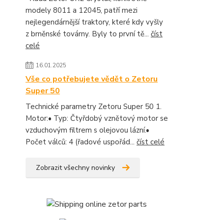
modely 8011 a 12045, patří mezi
nejlegendárnější traktory, které kdy vyšly
z brněnské továrny. Byly to první tě...
číst
celé
16.01.2025
Vše co potřebujete vědět o Zetoru
Super 50
Technické parametry Zetoru Super 50 1.
Motor:• Typ: Čtyřdobý vznětový motor se
vzduchovým filtrem s olejovou lázní.•
Počet válců: 4 (řadové uspořád...
číst celé
Zobrazit všechny novinky