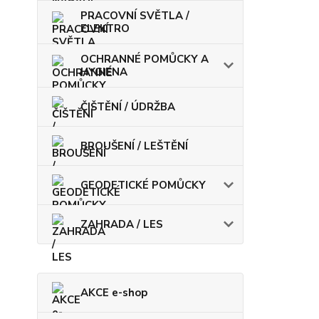
PRACOVNÍ SVĚTLA /
ELEKTRO
OCHRANNÉ POMŮCKY A
HYGIENA
ČIŠTĚNÍ / ÚDRŽBA
BROUŠENÍ / LEŠTĚNÍ
GEODETICKÉ POMŮCKY
ZAHRADA / LES
AKCE e-shop