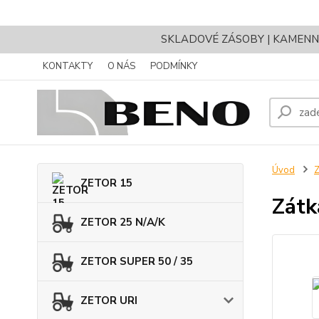
SKLADOVÉ ZÁSOBY | KAMENNÝ 
KONTAKTY
O NÁS
PODMÍNKY
Úvod
Z
ZETOR 15
Zátk
ZETOR 25 N/A/K
ZETOR SUPER 50 / 35
ZETOR URI