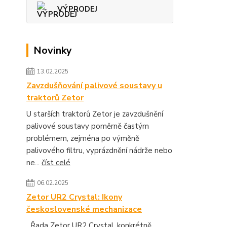
VÝPRODEJ
Novinky
13.02.2025
Zavzdušňování palivové soustavy u
traktorů Zetor
U starších traktorů Zetor je zavzdušnění
palivové soustavy poměrně častým
problémem, zejména po výměně
palivového filtru, vyprázdnění nádrže nebo
ne...
číst celé
06.02.2025
Zetor UR2 Crystal: Ikony
československé mechanizace
Řada Zetor UR2 Crystal, konkrétně