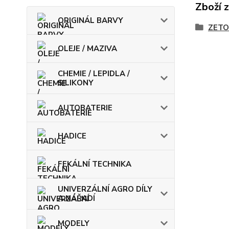
Zboží 
ORIGINÁL BARVY
ZETO
OLEJE / MAZIVA
CHEMIE / LEPIDLA /
SILIKONY
AUTOBATERIE
HADICE
FEKÁLNÍ TECHNIKA
UNIVERZÁLNÍ AGRO DÍLY
A NÁŘADÍ
MODELY