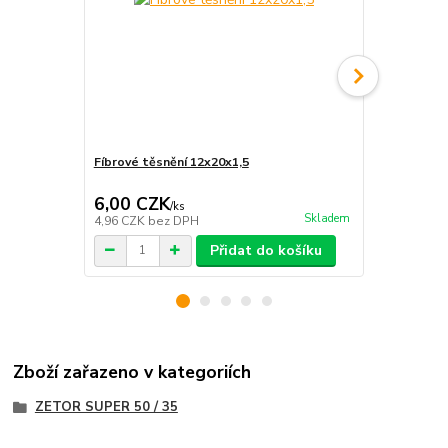
Fíbrové těsnění 12x20x1,5
Hadice pro 
Zetor
6,00 CZK
261,00 
/
ks
Skladem
4,96 CZK
bez DPH
215,70 CZK
Přidat do košíku
Zboží zařazeno v kategoriích
ZETOR SUPER 50 / 35