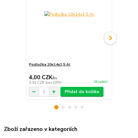
Podložka 20x14x1,5 Al
Podložka 20
4,00 CZK
6,00 CZ
/
ks
Skladem
3,31 CZK
bez DPH
4,96 CZK
be
Přidat do košíku
Zboží zařazeno v kategoriích