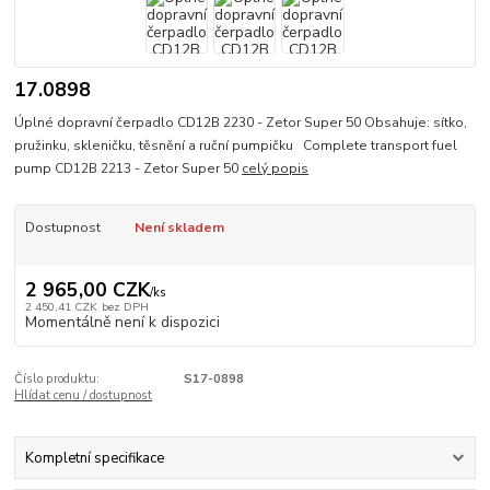
17.0898
Úplné dopravní čerpadlo CD12B 2230 - Zetor Super 50 Obsahuje: sítko,
pružinku, skleničku, těsnění a ruční pumpičku Complete transport fuel
pump CD12B 2213 - Zetor Super 50
celý popis
Dostupnost
Není skladem
2 965,00 CZK
/
ks
2 450,41 CZK
bez DPH
Momentálně není k dispozici
Číslo produktu:
S17-0898
Hlídat cenu / dostupnost
Kompletní specifikace