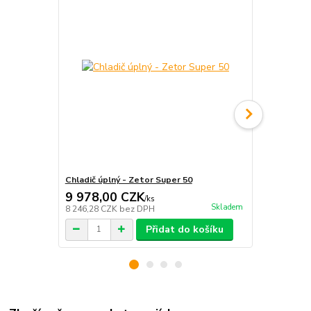
Chladič úplný - Zetor Super 50
Mezikus vod
9 978,00 CZK
42,00 C
/
ks
Skladem
8 246,28 CZK
bez DPH
34,71 CZK
b
Přidat do košíku