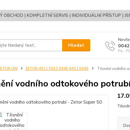
OBCHOD | KOMPLETNÍ SERVIS | INDIVIDUÁLNÍ PŘÍSTUP | J
Nevíte
Hledat
0042
Po - P
ZETOR URI
ZETOR 4911 5911 5945 6911 6945
Těsnění vodního od
ění vodního odtokového potrubí
17.0
Těsněn
Dos