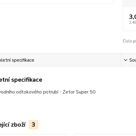
3,
2,4
Číslo p
etní specifikace
Sou
tní specifikace
vodního odtokového potrubí - Zetor Super 50
jící zboží
3