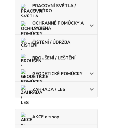
PRACOVNÍ SVĚTLA /
ELEKTRO
OCHRANNÉ POMŮCKY A
HYGIENA
ČIŠTĚNÍ / ÚDRŽBA
BROUŠENÍ / LEŠTĚNÍ
GEODETICKÉ POMŮCKY
ZAHRADA / LES
AKCE e-shop