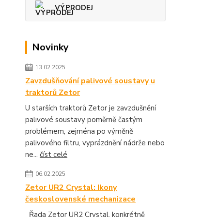
VÝPRODEJ
Novinky
13.02.2025
Zavzdušňování palivové soustavy u
traktorů Zetor
U starších traktorů Zetor je zavzdušnění
palivové soustavy poměrně častým
problémem, zejména po výměně
palivového filtru, vyprázdnění nádrže nebo
ne...
číst celé
06.02.2025
Zetor UR2 Crystal: Ikony
československé mechanizace
Řada Zetor UR2 Crystal, konkrétně