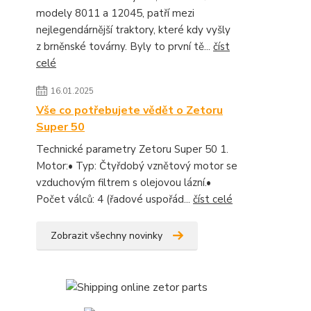
modely 8011 a 12045, patří mezi
nejlegendárnější traktory, které kdy vyšly
z brněnské továrny. Byly to první tě...
číst
celé
16.01.2025
Vše co potřebujete vědět o Zetoru
Super 50
Technické parametry Zetoru Super 50 1.
Motor:• Typ: Čtyřdobý vznětový motor se
vzduchovým filtrem s olejovou lázní.•
Počet válců: 4 (řadové uspořád...
číst celé
Zobrazit všechny novinky