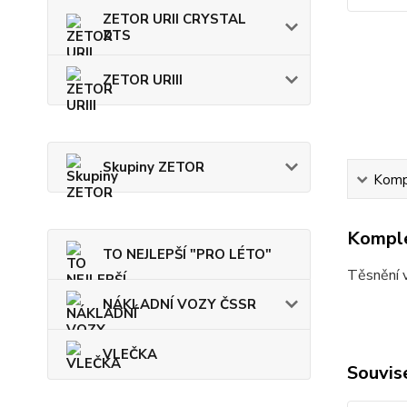
ZETOR URII CRYSTAL
ZTS
ZETOR URIII
Skupiny ZETOR
Kompl
Komple
TO NEJLEPŠÍ "PRO LÉTO"
Těsnění 
NÁKLADNÍ VOZY ČSSR
VLEČKA
Souvise