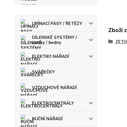
UPÍNACÍ PÁSY / ŘETĚZY
Zboží 
DÍLENSKÉ SYSTÉMY /
ZETO
vozíky / bedny
ELEKTRO NÁŘADÍ
SVÁŘEČKY
VZDUCHOVÉ NÁŘADÍ
ELEKTROCENTRÁLY
RUČNÍ NÁŘADÍ