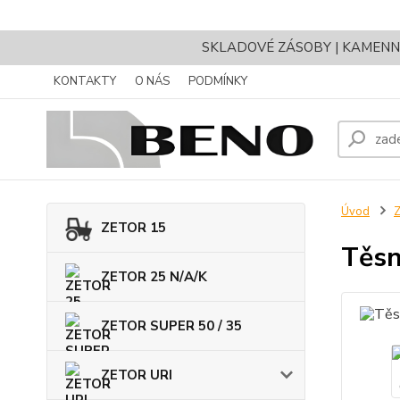
SKLADOVÉ ZÁSOBY | KAMENNÝ 
KONTAKTY
O NÁS
PODMÍNKY
Úvod
ZETOR 15
Těsn
ZETOR 25 N/A/K
ZETOR SUPER 50 / 35
ZETOR URI