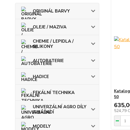
ORIGINÁL BARVY
OLEJE / MAZIVA
CHEMIE / LEPIDLA /
SILIKONY
AUTOBATERIE
HADICE
Katalog
FEKÁLNÍ TECHNIKA
50
635,0
UNIVERZÁLNÍ AGRO DÍLY
524,79 
A NÁŘADÍ
MODELY