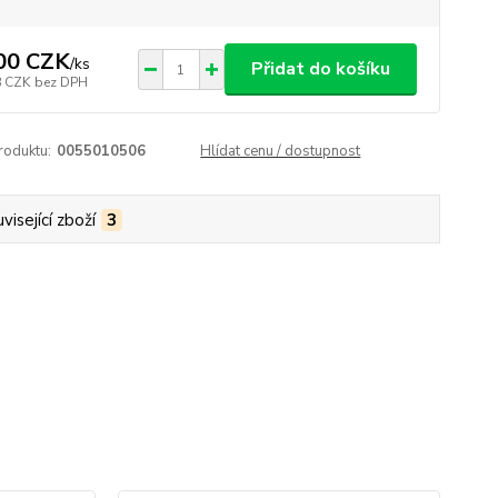
00 CZK
/
ks
Přidat do košíku
8 CZK
bez DPH
roduktu:
0055010506
Hlídat cenu / dostupnost
visející zboží
3