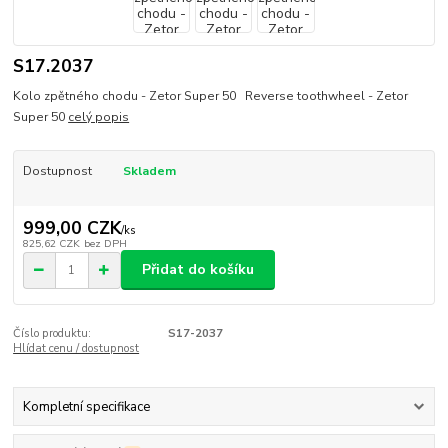
S17.2037
Kolo zpětného chodu - Zetor Super 50 Reverse toothwheel - Zetor
Super 50
celý popis
Dostupnost
Skladem
999,00 CZK
/
ks
825,62 CZK
bez DPH
Přidat do košíku
Číslo produktu:
S17-2037
Hlídat cenu / dostupnost
Kompletní specifikace