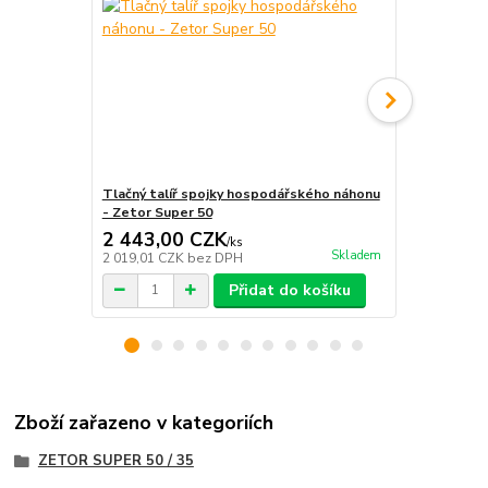
Tlačný talíř spojky hospodářského náhonu
Lamela spoj
- Zetor Super 50
Zetor Super
2 443,00 CZK
2 327,0
/
ks
Skladem
2 019,01 CZK
bez DPH
1 923,14 CZ
Přidat do košíku
Zboží zařazeno v kategoriích
ZETOR SUPER 50 / 35