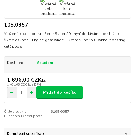
105.0357
Vložené kolo motoru - Zetor Super 50 - nyní dodáváme bez ložiska ! -
šikmé ozubení Engine gear wheel - Zetor Super 50 - without bearing !
celý popis
Dostupnost
Skladem
1 696,00 CZK
/
ks
1 401,65 CZK
bez DPH
Přidat do košíku
Číslo produktu:
S105-0357
Hlídat cenu / dostupnost
Kompletní specifikace