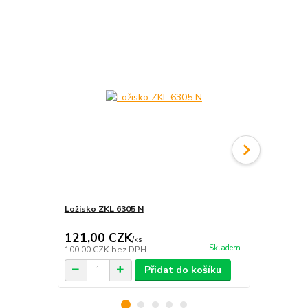
Ložisko ZKL 6305 N
Kuličkové lo
Super 50
121,00 CZK
121,00 
/
ks
Skladem
100,00 CZK
bez DPH
100,00 CZK
Přidat do košíku