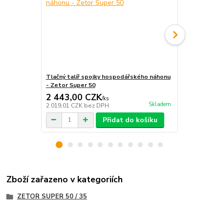
Tlačný talíř spojky hospodářského náhonu
Lamela spoj
- Zetor Super 50
Zetor Super
2 443,00 CZK
2 327,0
/
ks
Skladem
2 019,01 CZK
bez DPH
1 923,14 CZ
Přidat do košíku
Zboží zařazeno v kategoriích
ZETOR SUPER 50 / 35