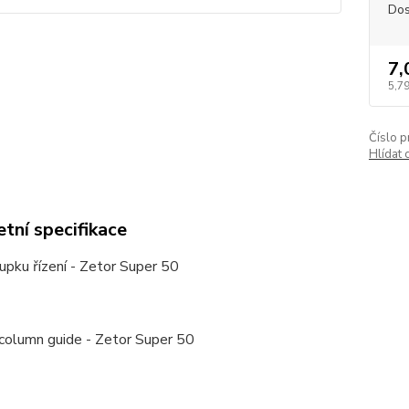
Dos
7,
5,7
Číslo p
Hlídat 
tní specifikace
upku řízení - Zetor Super 50
 column guide - Zetor Super 50