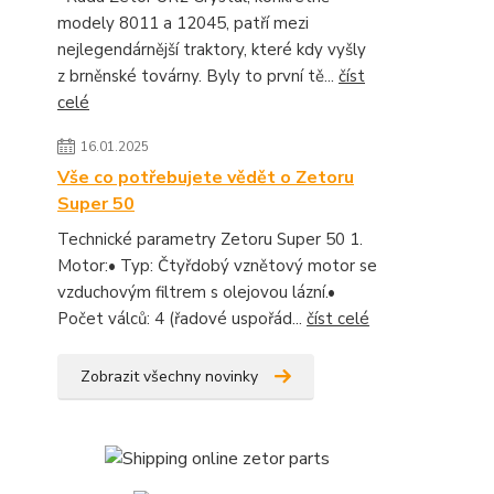
modely 8011 a 12045, patří mezi
nejlegendárnější traktory, které kdy vyšly
z brněnské továrny. Byly to první tě...
číst
celé
16.01.2025
Vše co potřebujete vědět o Zetoru
Super 50
Technické parametry Zetoru Super 50 1.
Motor:• Typ: Čtyřdobý vznětový motor se
vzduchovým filtrem s olejovou lázní.•
Počet válců: 4 (řadové uspořád...
číst celé
Zobrazit všechny novinky