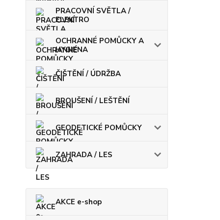
PRACOVNÍ SVĚTLA /
ELEKTRO
OCHRANNÉ POMŮCKY A
HYGIENA
ČIŠTĚNÍ / ÚDRŽBA
BROUŠENÍ / LEŠTĚNÍ
GEODETICKÉ POMŮCKY
ZAHRADA / LES
AKCE e-shop