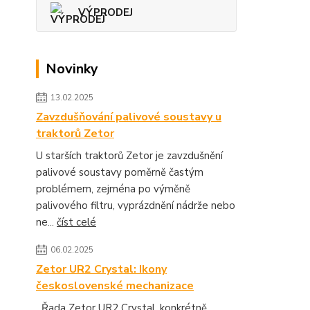
VÝPRODEJ
Novinky
13.02.2025
Zavzdušňování palivové soustavy u
traktorů Zetor
U starších traktorů Zetor je zavzdušnění
palivové soustavy poměrně častým
problémem, zejména po výměně
palivového filtru, vyprázdnění nádrže nebo
ne...
číst celé
06.02.2025
Zetor UR2 Crystal: Ikony
československé mechanizace
Řada Zetor UR2 Crystal, konkrétně