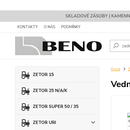
SKLADOVÉ ZÁSOBY | KAMENNÝ 
KONTAKTY
O NÁS
PODMÍNKY
Úvod
Z
ZETOR 15
Vedn
ZETOR 25 N/A/K
ZETOR SUPER 50 / 35
ZETOR URI