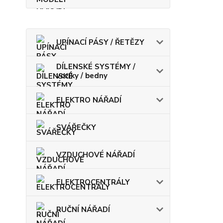
UPÍNACÍ PÁSY / ŘETĚZY
DÍLENSKÉ SYSTÉMY /
vozíky / bedny
ELEKTRO NÁŘADÍ
SVÁŘEČKY
VZDUCHOVÉ NÁŘADÍ
ELEKTROCENTRÁLY
RUČNÍ NÁŘADÍ