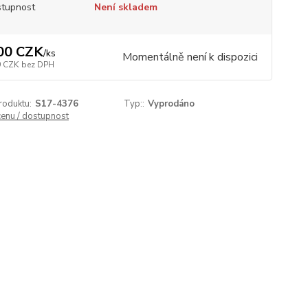
tupnost
Není skladem
00 CZK
/
ks
Momentálně není k dispozici
9 CZK
bez DPH
roduktu:
S17-4376
Typ::
Vyprodáno
cenu / dostupnost