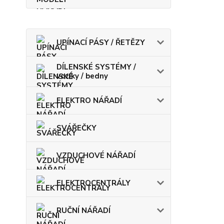
UPÍNACÍ PÁSY / ŘETĚZY
DÍLENSKÉ SYSTÉMY /
vozíky / bedny
ELEKTRO NÁŘADÍ
SVÁŘEČKY
VZDUCHOVÉ NÁŘADÍ
ELEKTROCENTRÁLY
RUČNÍ NÁŘADÍ