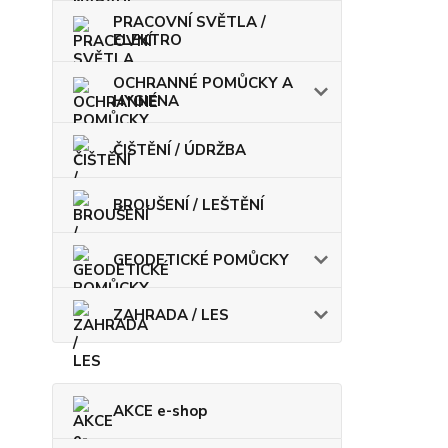
PRACOVNÍ SVĚTLA /
ELEKTRO
OCHRANNÉ POMŮCKY A
HYGIENA
ČIŠTĚNÍ / ÚDRŽBA
BROUŠENÍ / LEŠTĚNÍ
GEODETICKÉ POMŮCKY
ZAHRADA / LES
AKCE e-shop