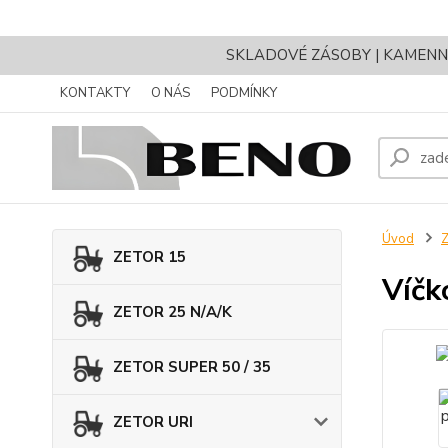
SKLADOVÉ ZÁSOBY | KAMENNÝ 
KONTAKTY
O NÁS
PODMÍNKY
Úvod
Z
ZETOR 15
Víčk
ZETOR 25 N/A/K
ZETOR SUPER 50 / 35
ZETOR URI