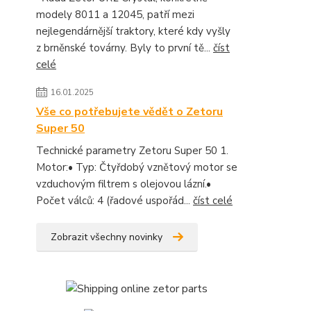
modely 8011 a 12045, patří mezi
nejlegendárnější traktory, které kdy vyšly
z brněnské továrny. Byly to první tě...
číst
celé
16.01.2025
Vše co potřebujete vědět o Zetoru
Super 50
Technické parametry Zetoru Super 50 1.
Motor:• Typ: Čtyřdobý vznětový motor se
vzduchovým filtrem s olejovou lázní.•
Počet válců: 4 (řadové uspořád...
číst celé
Zobrazit všechny novinky