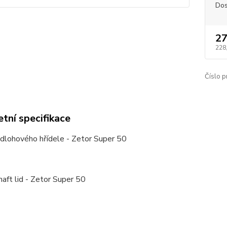
Dos
27
228
Číslo p
tní specifikace
edlohového hřídele - Zetor Super 50
aft lid - Zetor Super 50