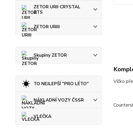
ZETOR URII CRYSTAL
ZTS
ZETOR URIII
Skupiny ZETOR
Komple
Víčko př
TO NEJLEPŠÍ "PRO LÉTO"
NÁKLADNÍ VOZY ČSSR
Countersh
VLEČKA