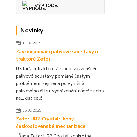
VÝPRODEJ
Novinky
13.02.2025
Zavzdušňování palivové soustavy u
traktorů Zetor
U starších traktorů Zetor je zavzdušnění
palivové soustavy poměrně častým
problémem, zejména po výměně
palivového filtru, vyprázdnění nádrže nebo
ne...
číst celé
06.02.2025
Zetor UR2 Crystal: Ikony
československé mechanizace
Řada Zetor UR2 Crystal, konkrétně