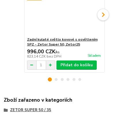
Zadní kulaté světlo kovové s osvětlením
Zadní kulat
SPZ - Zetor Super 50, Zetor25
SPZ - Praga
996,00 CZK
996,00 
/
ks
Skladem
823,14 CZK
bez DPH
823,14 CZK
Přidat do košíku
Zboží zařazeno v kategoriích
ZETOR SUPER 50 / 35