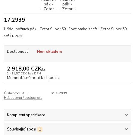
17.2939
Hřídel nožních pák - Zetor Super 50 Foot brake shaft - Zetor Super 50
celý popis
Dostupnost
Není skladem
2 918,00 CZK
/
ks
2 411,57 CZK
bez DPH
Momentálně není k dispozici
Číslo produktu:
S17-2939
Hlídat cenu / dostupnost
Kompletní specifikace
Související zboží
1