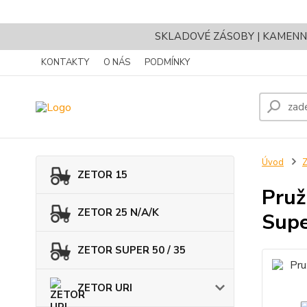
SKLADOVÉ ZÁSOBY | KAMENNÝ 
KONTAKTY
O NÁS
PODMÍNKY
Úvod
Z
ZETOR 15
Pruž
ZETOR 25 N/A/K
Supe
ZETOR SUPER 50 / 35
ZETOR URI