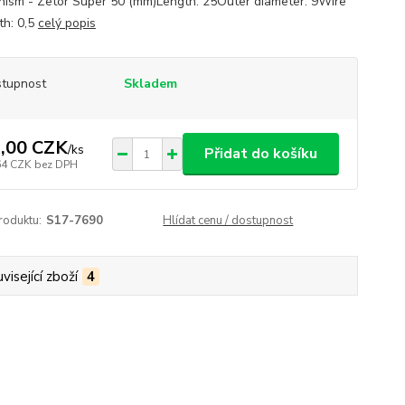
ism - Zetor Super 50 (mm)Length: 25Outer diameter: 9Wire
th: 0,5
celý popis
tupnost
Skladem
,00 CZK
/
ks
Přidat do košíku
64 CZK
bez DPH
roduktu:
S17-7690
Hlídat cenu / dostupnost
visející zboží
4