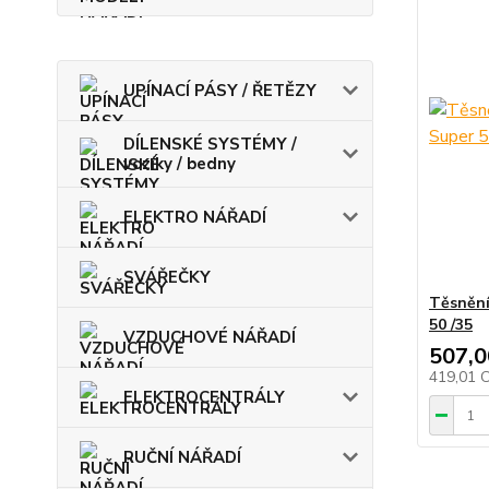
UPÍNACÍ PÁSY / ŘETĚZY
DÍLENSKÉ SYSTÉMY /
vozíky / bedny
ELEKTRO NÁŘADÍ
SVÁŘEČKY
Těsnění
50 /35
VZDUCHOVÉ NÁŘADÍ
507,0
419,01 
ELEKTROCENTRÁLY
RUČNÍ NÁŘADÍ