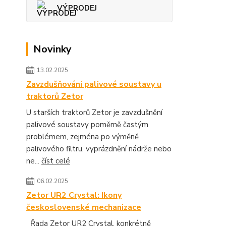
VÝPRODEJ
Novinky
13.02.2025
Zavzdušňování palivové soustavy u
traktorů Zetor
U starších traktorů Zetor je zavzdušnění
palivové soustavy poměrně častým
problémem, zejména po výměně
palivového filtru, vyprázdnění nádrže nebo
ne...
číst celé
06.02.2025
Zetor UR2 Crystal: Ikony
československé mechanizace
Řada Zetor UR2 Crystal, konkrétně