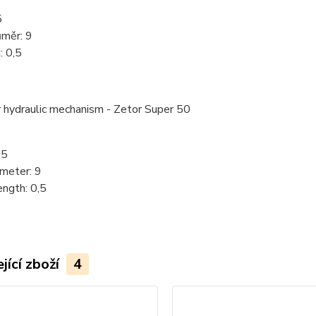
5
ůměr: 9
: 0,5
r hydraulic mechanism - Zetor Super 50
25
ameter: 9
ngth: 0,5
jící zboží
4