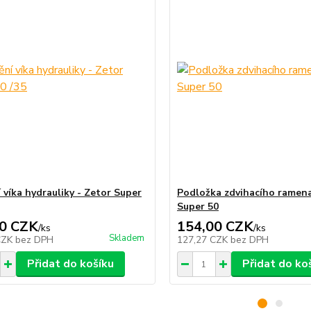
 víka hydrauliky - Zetor Super
Podložka zdvihacího ramena
Super 50
0 CZK
154,00 CZK
/
ks
/
ks
Skladem
CZK
bez DPH
127,27 CZK
bez DPH
Přidat do košíku
Přidat do ko