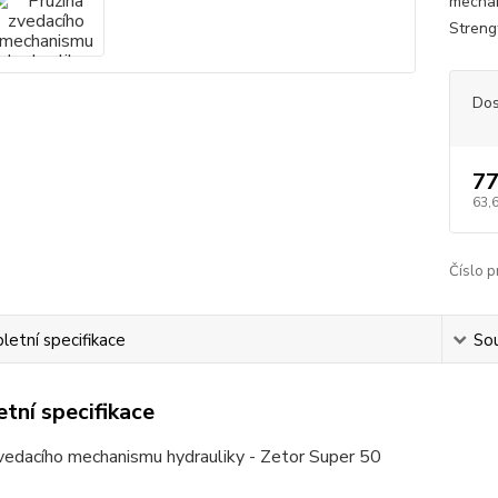
mechan
Streng
Dos
77
63,
Číslo p
etní specifikace
Sou
tní specifikace
vedacího mechanismu hydrauliky - Zetor Super 50