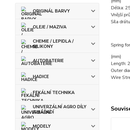
(mm)
Délka: 2
ORIGINÁL BARVY
Vnější pr
Síla drátu
OLEJE / MAZIVA
CHEMIE / LEPIDLA /
Spring fo
SILIKONY
(mm)
AUTOBATERIE
Length: 
Outer di
HADICE
Wire Stre
FEKÁLNÍ TECHNIKA
UNIVERZÁLNÍ AGRO DÍLY
Souvise
A NÁŘADÍ
MODELY