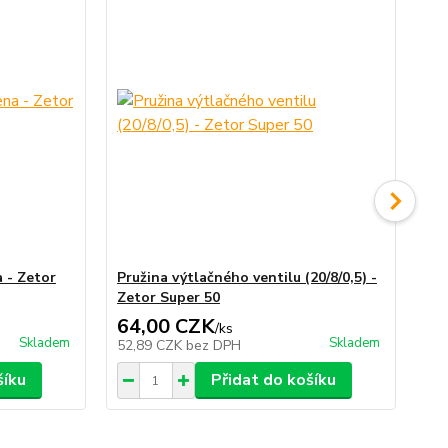
 - Zetor
Pružina výtlačného ventilu (20/8/0,5) -
Tě
Zetor Super 50
64,00 CZK
3
/
ks
Skladem
Skladem
52,89 CZK
bez DPH
26
šíku
Přidat do košíku