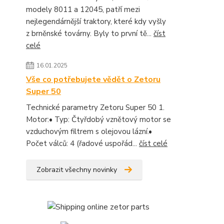
modely 8011 a 12045, patří mezi
nejlegendárnější traktory, které kdy vyšly
z brněnské továrny. Byly to první tě...
číst
celé
16.01.2025
Vše co potřebujete vědět o Zetoru
Super 50
Technické parametry Zetoru Super 50 1.
Motor:• Typ: Čtyřdobý vznětový motor se
vzduchovým filtrem s olejovou lázní.•
Počet válců: 4 (řadové uspořád...
číst celé
Zobrazit všechny novinky