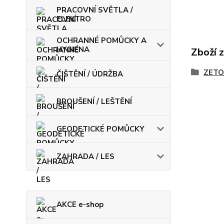
PRACOVNÍ SVĚTLA /
ELEKTRO
OCHRANNÉ POMŮCKY A
HYGIENA
Zboží 
ZETO
ČIŠTĚNÍ / ÚDRŽBA
BROUŠENÍ / LEŠTĚNÍ
GEODETICKÉ POMŮCKY
ZAHRADA / LES
AKCE e-shop