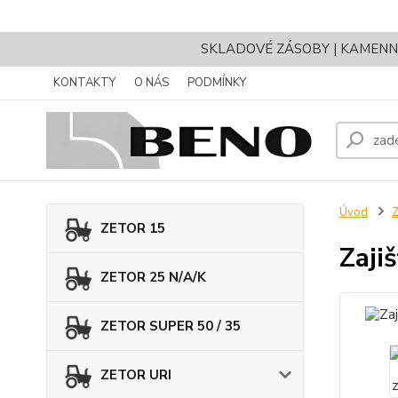
SKLADOVÉ ZÁSOBY | KAMENNÝ 
KONTAKTY
O NÁS
PODMÍNKY
Úvod
Z
ZETOR 15
Zaji
ZETOR 25 N/A/K
ZETOR SUPER 50 / 35
ZETOR URI