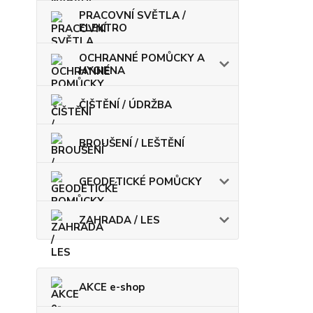
PRACOVNÍ SVĚTLA /
ELEKTRO
OCHRANNÉ POMŮCKY A
HYGIENA
ČIŠTĚNÍ / ÚDRŽBA
BROUŠENÍ / LEŠTĚNÍ
GEODETICKÉ POMŮCKY
ZAHRADA / LES
AKCE e-shop