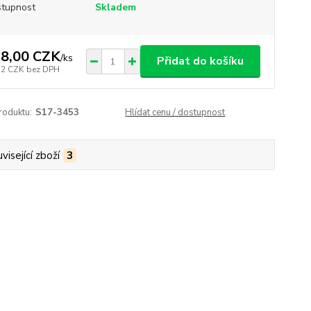
tupnost
Skladem
8,00 CZK
/
ks
Přidat do košíku
52 CZK
bez DPH
roduktu:
S17-3453
Hlídat cenu / dostupnost
visející zboží
3