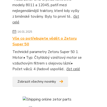
modely 8011 a 12045, patří mezi
nejlegendárnější traktory, které kdy vyšly
z brněnské továrny. Byly to první tě...
číst
celé
16.01.2025
Vše co potřebujete vědět o Zetoru
Super 50
Technické parametry Zetoru Super 50 1.
Motor:• Typ: Čtyřdobý vznětový motor se
vzduchovým filtrem s olejovou lázní.•
Počet válců: 4 (řadové uspořád...
číst celé
Zobrazit všechny novinky