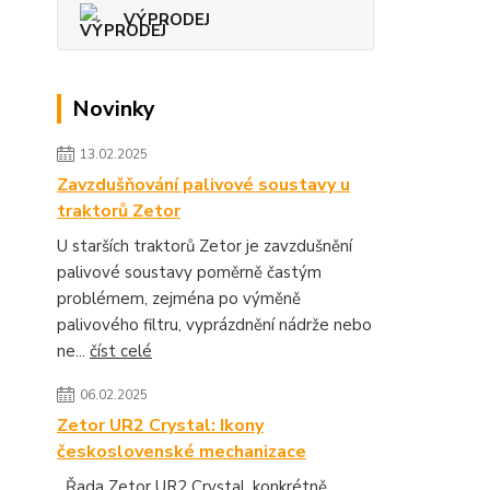
VÝPRODEJ
Novinky
13.02.2025
Zavzdušňování palivové soustavy u
traktorů Zetor
U starších traktorů Zetor je zavzdušnění
palivové soustavy poměrně častým
problémem, zejména po výměně
palivového filtru, vyprázdnění nádrže nebo
ne...
číst celé
06.02.2025
Zetor UR2 Crystal: Ikony
československé mechanizace
Řada Zetor UR2 Crystal, konkrétně