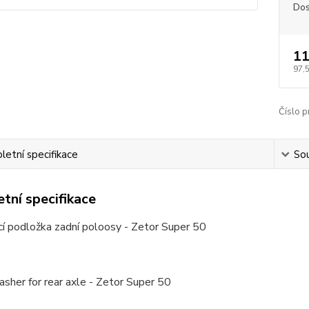
Dos
11
97,
Číslo p
etní specifikace
Sou
tní specifikace
cí podložka zadní poloosy - Zetor Super 50
sher for rear axle - Zetor Super 50