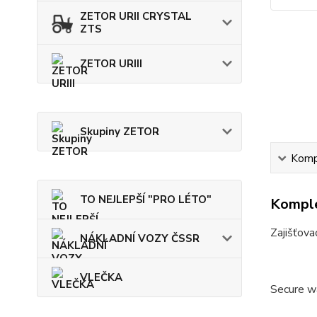
ZETOR URII CRYSTAL
ZTS
ZETOR URIII
Skupiny ZETOR
Kompl
TO NEJLEPŠÍ "PRO LÉTO"
Komple
Zajišťova
NÁKLADNÍ VOZY ČSSR
VLEČKA
Secure wa