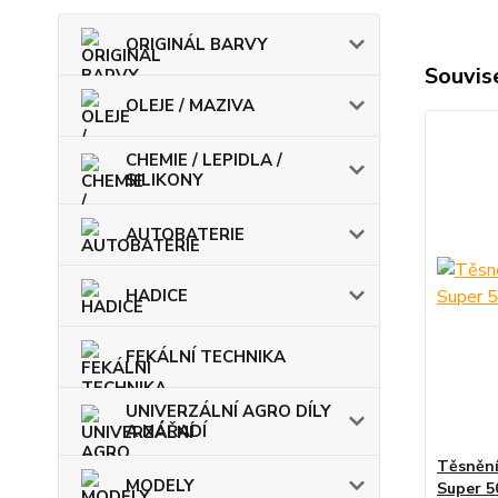
ORIGINÁL BARVY
Souvise
OLEJE / MAZIVA
CHEMIE / LEPIDLA /
SILIKONY
AUTOBATERIE
HADICE
FEKÁLNÍ TECHNIKA
UNIVERZÁLNÍ AGRO DÍLY
A NÁŘADÍ
Těsnění
MODELY
Super 5