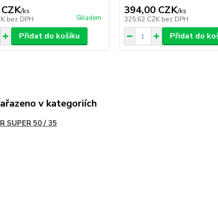
 CZK
394,00 CZK
/
ks
/
ks
Skladem
ZK
bez DPH
325,62 CZK
bez DPH
Přidat do košíku
Přidat do ko
zařazeno v kategoriích
R SUPER 50 / 35