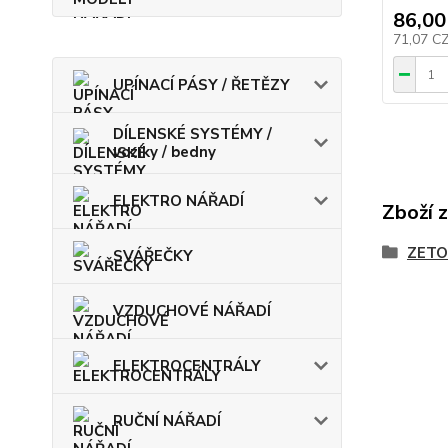
86,00
71,07 C
UPÍNACÍ PÁSY / ŘETĚZY
DÍLENSKÉ SYSTÉMY /
vozíky / bedny
ELEKTRO NÁŘADÍ
Zboží 
ZETO
SVÁŘEČKY
VZDUCHOVÉ NÁŘADÍ
ELEKTROCENTRÁLY
RUČNÍ NÁŘADÍ