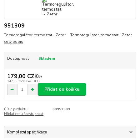
951309
Termoregulátor, termostat - Zetor Termoregulator, termostat - Zetor
celý popis
Dostupnost
Skladem
179,00 CZK
/
ks
147,93 CZK
bez DPH
Přidat do košíku
Číslo produktu:
00951309
Hlídat cenu / dostupnost
Kompletní specifikace