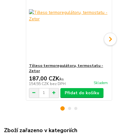
Těleso termoregulátoru, termostatu -
Těsnění ter
Zetor
187,00 CZK
7,00 CZ
/
ks
Skladem
154,55 CZK
bez DPH
5,79 CZK
be
Přidat do košíku
Zboží zařazeno v kategoriích