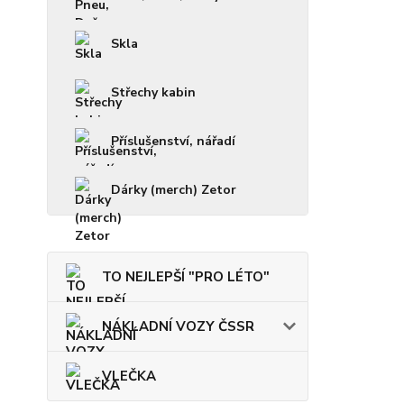
Skla
Střechy kabin
Příslušenství, nářadí
Dárky (merch) Zetor
TO NEJLEPŠÍ "PRO LÉTO"
NÁKLADNÍ VOZY ČSSR
VLEČKA