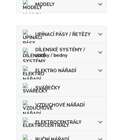
MODELY
UPÍNACÍ PÁSY / ŘETĚZY
DÍLENSKÉ SYSTÉMY /
vozíky / bedny
ELEKTRO NÁŘADÍ
SVÁŘEČKY
VZDUCHOVÉ NÁŘADÍ
ELEKTROCENTRÁLY
RUČNÍ NÁŘADÍ