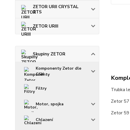
ZETOR URII CRYSTAL
ZTS
ZETOR URIII
Skupiny ZETOR
Komponenty Zetor dle
CSN
Komple
Filtry
Trubka le
Zetor 5
Motor, spojka
Zetor 5
Chlazení