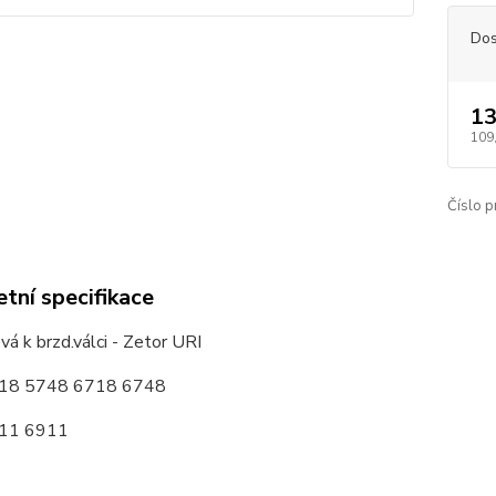
Dos
13
109
Číslo p
tní specifikace
vá k brzd.válci - Zetor URI
718 5748 6718 6748
911 6911