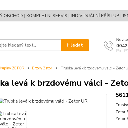
OBCHOD | KOMPLETNÍ SERVIS | INDIVIDUÁLNÍ PŘÍSTUP | J
Nevíte
Hledat
0042
Po - P
Skupiny ZETOR
Brzdy Zetor
Trubka levá k brzdovému válci - Zetor 
ka levá k brzdovému válci - Zet
561
Trubka
Zetor 
Zetor 