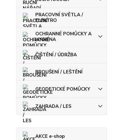
PRACOVNÍ SVĚTLA /
ELEKTRO
OCHRANNÉ POMŮCKY A
HYGIENA
ČIŠTĚNÍ / ÚDRŽBA
BROUŠENÍ / LEŠTĚNÍ
GEODETICKÉ POMŮCKY
ZAHRADA / LES
AKCE e-shop