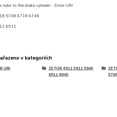
e tube to the brake cylinder - Zetor URI
718 5748 6718 6748
911 6911
zařazeno v kategoriích
R URI
ZETOR 4911 5911 5945
ZET
6911 6945
5748