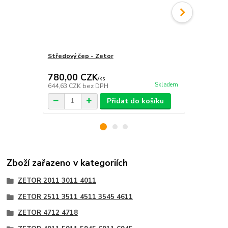
Středový čep - Zetor
Středový če
780,00 CZK
3 017,0
/
ks
Skladem
644,63 CZK
bez DPH
2 493,39 CZ
Přidat do košíku
Zboží zařazeno v kategoriích
ZETOR 2011 3011 4011
ZETOR 2511 3511 4511 3545 4611
ZETOR 4712 4718