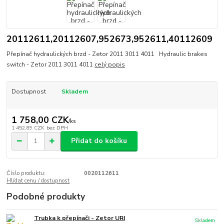
20112611,20112607,952673,952611,40112609
Přepínač hydraulických brzd - Zetor 2011 3011 4011 Hydraulic brakes
switch - Zetor 2011 3011 4011
celý popis
Dostupnost
Skladem
1 758,00 CZK
/
ks
1 452,89 CZK
bez DPH
Přidat do košíku
Číslo produktu:
0020112611
Hlídat cenu / dostupnost
Podobné produkty
Trubka k přepínači - Zetor URI
Skladem