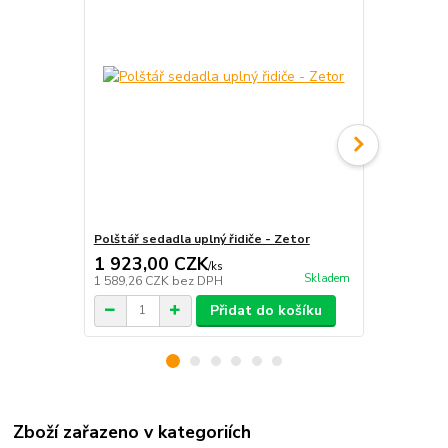
Polštář sedadla uplný řidiče - Zetor
Polštář I. o
1 923,00 CZK
1 364,0
/
ks
Skladem
1 589,26 CZK
bez DPH
1 127,27 CZ
Přidat do košíku
Zboží zařazeno v kategoriích