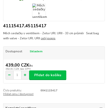
41115417,45115417
Měch sedačky s ventilkem - Zetor URI, URII - 33 cm průměr Seat bag
with valve - Zetor URI, URII
celý popis
Dostupnost
Skladem
439,00 CZK
/
ks
362,81 CZK
bez DPH
Přidat do košíku
Číslo produktu:
0041115417
Hlídat cenu / dostupnost