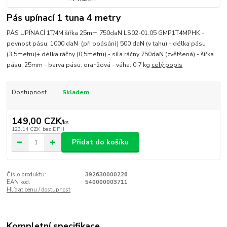
Pás upínací 1 tuna 4 metry
PÁS UPÍNACÍ 1T/4M šířka 25mm 750daN LS02-01.05 GMP1T4MPHK -
pevnost pásu: 1000 daN (při opásání) 500 daN (v tahu) - délka pásu
(3,5metru)+ délka ráčny (0,5metru) - síla ráčny 750daN (zvětšená) - šířka
pásu: 25mm - barva pásu: oranžová - váha: 0,7 kg
celý popis
Dostupnost
Skladem
149,00 CZK
/
ks
123,14 CZK
bez DPH
Přidat do košíku
Číslo produktu:
392630000226
EAN kód:
540000003711
Hlídat cenu / dostupnost
Kompletní specifikace