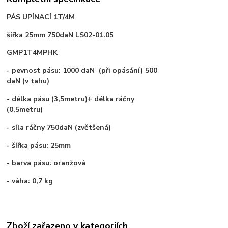
PÁS UPÍNACÍ 1T/4M
šířka 25mm 750daN LS02-01.05
GMP1T4MPHK
- pevnost pásu: 1000 daN (při opásání) 500
daN (v tahu)
- délka pásu (3,5metru)+ délka ráčny
(0,5metru)
- síla ráčny 750daN (zvětšená)
- šířka pásu: 25mm
- barva pásu: oranžová
- váha: 0,7 kg
Zboží zařazeno v kategoriích