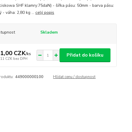
ociskowa SHF klamry:75daN) - šířka pásu: 50mm - barva pásu:
 - váha: 2,80 kg ...
celý popis
tupnost
Skladem
1,00 CZK
/
ks
Přidat do košíku
,11 CZK
bez DPH
roduktu:
449000000100
Hlídat cenu / dostupnost