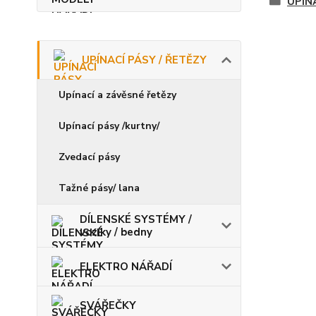
UPÍN
UPÍNACÍ PÁSY / ŘETĚZY
Upínací a závěsné řetězy
Upínací pásy /kurtny/
Zvedací pásy
Tažné pásy/ lana
DÍLENSKÉ SYSTÉMY /
vozíky / bedny
ELEKTRO NÁŘADÍ
SVÁŘEČKY