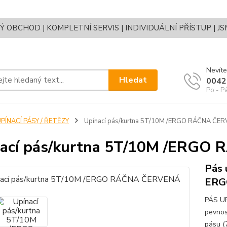
OBCHOD | KOMPLETNÍ SERVIS | INDIVIDUÁLNÍ PŘÍSTUP | J
Nevíte
Hledat
0042
Po - P
PÍNACÍ PÁSY / ŘETĚZY
Upínací pás/kurtna 5T/10M /ERGO RÁČNA ČE
nací pás/kurtna 5T/10M /ERG
Pás 
ERGO
PÁS U
pevnos
pásu (