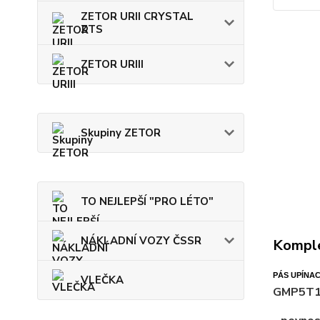
ZETOR URII CRYSTAL
ZTS
ZETOR URIII
Skupiny ZETOR
TO NEJLEPŠÍ "PRO LÉTO"
NÁKLADNÍ VOZY ČSSR
Komple
PÁS UPÍNAC
VLEČKA
GMP5T