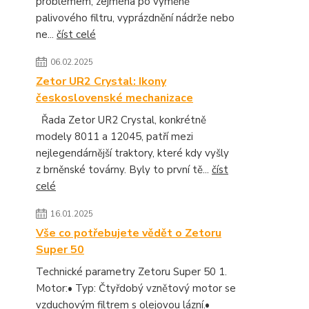
problémem, zejména po výměně
palivového filtru, vyprázdnění nádrže nebo
ne...
číst celé
06.02.2025
Zetor UR2 Crystal: Ikony
československé mechanizace
Řada Zetor UR2 Crystal, konkrétně
modely 8011 a 12045, patří mezi
nejlegendárnější traktory, které kdy vyšly
z brněnské továrny. Byly to první tě...
číst
celé
16.01.2025
Vše co potřebujete vědět o Zetoru
Super 50
Technické parametry Zetoru Super 50 1.
Motor:• Typ: Čtyřdobý vznětový motor se
vzduchovým filtrem s olejovou lázní.•