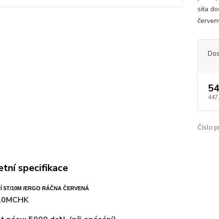
siła d
červený
Dos
54
447
Číslo p
tní specifikace
Í 5T/10M /ERGO RÁČNA ČERVENÁ
10MCHK