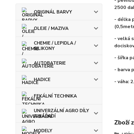
- pevnos
2500 daN
ORIGINÁL BARVY
- délka 
(0,5met
OLEJE / MAZIVA
- velká 
CHEMIE / LEPIDLA /
docisko
SILIKONY
- šířka 
AUTOBATERIE
- barva 
HADICE
- váha: 
FEKÁLNÍ TECHNIKA
UNIVERZÁLNÍ AGRO DÍLY
A NÁŘADÍ
Zboží 
MODELY