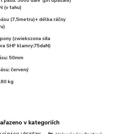
t pásu: 5000 daN (při opásání)
 (v tahu)
pásu (7,5metru)+ délka ráčny
ru)
spony (zwiekszona siła
wa SHF klamry:75daN)
pásu: 50mm
pásu: červený
2,80 kg
zařazeno v kategoriích