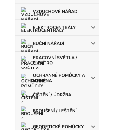
VZDUCHOVÉ NÁŘADÍ
ELEKTROCENTRÁLY
RUČNÍ NÁŘADÍ
PRACOVNÍ SVĚTLA /
ELEKTRO
OCHRANNÉ POMŮCKY A
HYGIENA
ČIŠTĚNÍ / ÚDRŽBA
BROUŠENÍ / LEŠTĚNÍ
GEODETICKÉ POMŮCKY