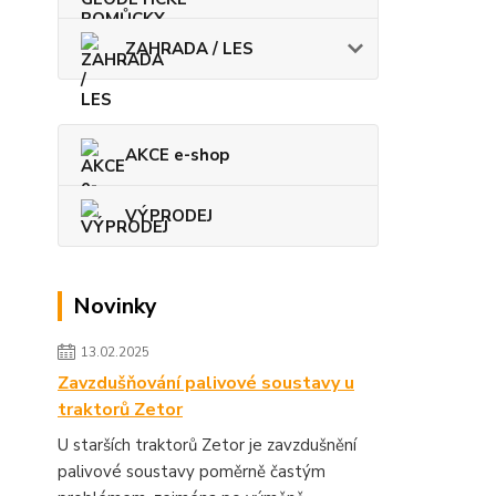
ZAHRADA / LES
AKCE e-shop
VÝPRODEJ
Novinky
13.02.2025
Zavzdušňování palivové soustavy u
traktorů Zetor
U starších traktorů Zetor je zavzdušnění
palivové soustavy poměrně častým