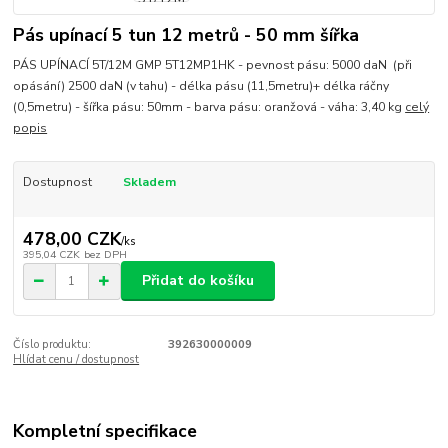
Pás upínací 5 tun 12 metrů - 50 mm šířka
PÁS UPÍNACÍ 5T/12M GMP 5T12MP1HK - pevnost pásu: 5000 daN (při
opásání) 2500 daN (v tahu) - délka pásu (11,5metru)+ délka ráčny
(0,5metru) - šířka pásu: 50mm - barva pásu: oranžová - váha: 3,40 kg
celý
popis
Dostupnost
Skladem
478,00 CZK
/
ks
395,04 CZK
bez DPH
Přidat do košíku
Číslo produktu:
392630000009
Hlídat cenu / dostupnost
Kompletní specifikace