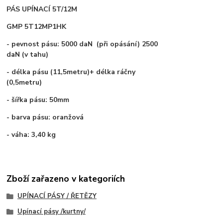
PÁS UPÍNACÍ 5T/12M
GMP 5T12MP1HK
- pevnost pásu: 5000 daN (při opásání) 2500
daN (v tahu)
- délka pásu (11,5metru)+ délka ráčny
(0,5metru)
- šířka pásu: 50mm
- barva pásu: oranžová
- váha: 3,40 kg
Zboží zařazeno v kategoriích
UPÍNACÍ PÁSY / ŘETĚZY
Upínací pásy /kurtny/