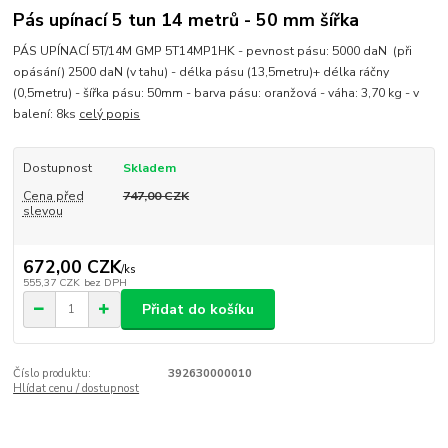
Pás upínací 5 tun 14 metrů - 50 mm šířka
PÁS UPÍNACÍ 5T/14M GMP 5T14MP1HK - pevnost pásu: 5000 daN (při
opásání) 2500 daN (v tahu) - délka pásu (13,5metru)+ délka ráčny
(0,5metru) - šířka pásu: 50mm - barva pásu: oranžová - váha: 3,70 kg - v
balení: 8ks
celý popis
Dostupnost
Skladem
Cena před
747,00 CZK
slevou
672,00 CZK
/
ks
555,37 CZK
bez DPH
Přidat do košíku
Číslo produktu:
392630000010
Hlídat cenu / dostupnost