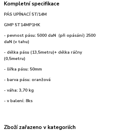
Kompletní specifikace
PÁS UPÍNACÍ 5T/14M
GMP 5T14MP1HK
- pevnost pásu: 5000 daN (při opásání) 2500
daN (v tahu)
- délka pásu (13,5metru)+ délka ráčny
(0,5metru)
- šířka pásu: 50mm
- barva pásu: oranžová
- váha: 3,70 kg
- v balení: 8ks
Zboží zařazeno v kategoriích