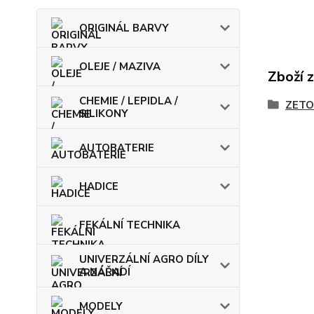
ORIGINÁL BARVY
OLEJE / MAZIVA
Zboží 
CHEMIE / LEPIDLA /
ZETO
SILIKONY
AUTOBATERIE
HADICE
FEKÁLNÍ TECHNIKA
UNIVERZÁLNÍ AGRO DÍLY
A NÁŘADÍ
MODELY