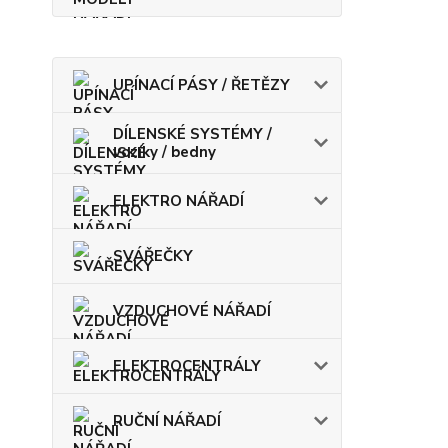
UPÍNACÍ PÁSY / ŘETĚZY
DÍLENSKÉ SYSTÉMY /
vozíky / bedny
ELEKTRO NÁŘADÍ
SVÁŘEČKY
VZDUCHOVÉ NÁŘADÍ
ELEKTROCENTRÁLY
RUČNÍ NÁŘADÍ