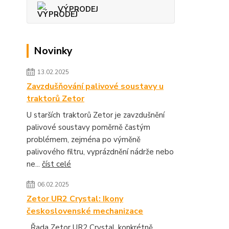
VÝPRODEJ
Novinky
13.02.2025
Zavzdušňování palivové soustavy u
traktorů Zetor
U starších traktorů Zetor je zavzdušnění
palivové soustavy poměrně častým
problémem, zejména po výměně
palivového filtru, vyprázdnění nádrže nebo
ne...
číst celé
06.02.2025
Zetor UR2 Crystal: Ikony
československé mechanizace
Řada Zetor UR2 Crystal, konkrétně