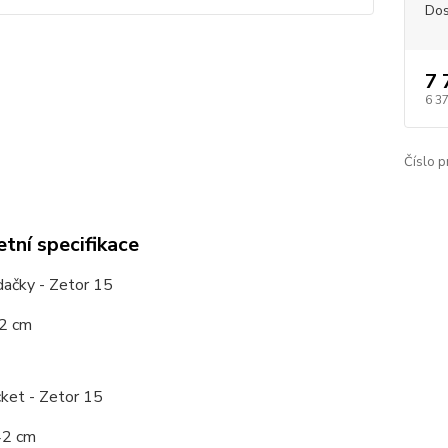
Dos
7 
6 3
Číslo p
tní specifikace
dačky - Zetor 15
42 cm
cket - Zetor 15
42 cm