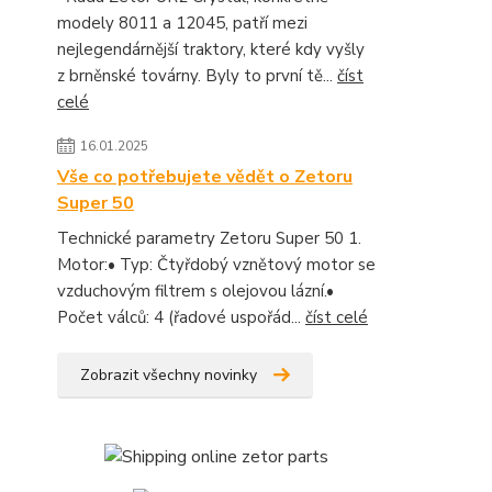
modely 8011 a 12045, patří mezi
nejlegendárnější traktory, které kdy vyšly
z brněnské továrny. Byly to první tě...
číst
celé
16.01.2025
Vše co potřebujete vědět o Zetoru
Super 50
Technické parametry Zetoru Super 50 1.
Motor:• Typ: Čtyřdobý vznětový motor se
vzduchovým filtrem s olejovou lázní.•
Počet válců: 4 (řadové uspořád...
číst celé
Zobrazit všechny novinky