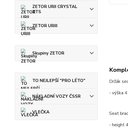
ZETOR URII CRYSTAL
ZTS
ZETOR URIII
Skupiny ZETOR
Komple
TO NEJLEPŠÍ "PRO LÉTO"
Držák se
- výška 
NÁKLADNÍ VOZY ČSSR
VLEČKA
Seat bra
- height 