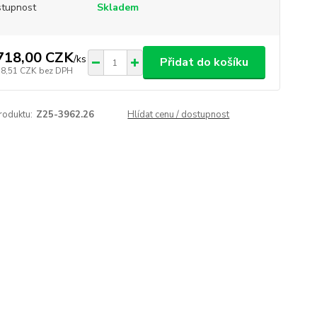
tupnost
Skladem
718,00 CZK
/
ks
Přidat do košíku
78,51 CZK
bez DPH
roduktu:
Z25-3962.26
Hlídat cenu / dostupnost