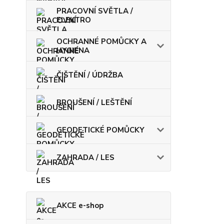
PRACOVNÍ SVĚTLA /
ELEKTRO
OCHRANNÉ POMŮCKY A
HYGIENA
ČIŠTĚNÍ / ÚDRŽBA
BROUŠENÍ / LEŠTĚNÍ
GEODETICKÉ POMŮCKY
ZAHRADA / LES
AKCE e-shop