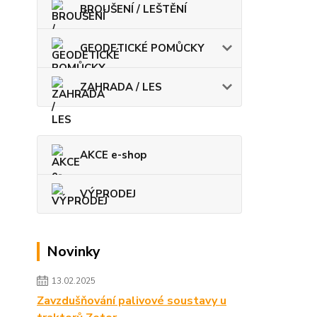
BROUŠENÍ / LEŠTĚNÍ
GEODETICKÉ POMŮCKY
ZAHRADA / LES
AKCE e-shop
VÝPRODEJ
Novinky
13.02.2025
Zavzdušňování palivové soustavy u