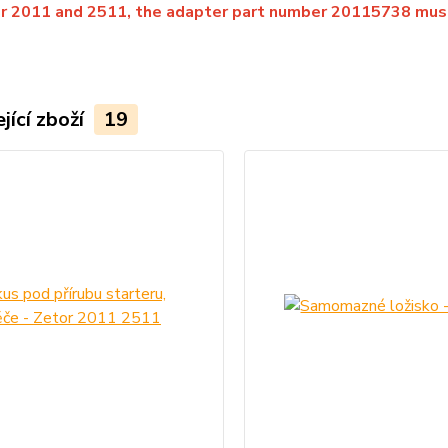
or 2011 and 2511, the adapter part number 20115738 mus
jící zboží
19