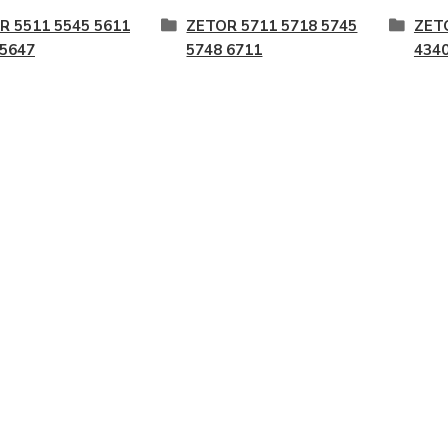
R 5511 5545 5611
ZETOR 5711 5718 5745
ZET
 5647
5748 6711
4340