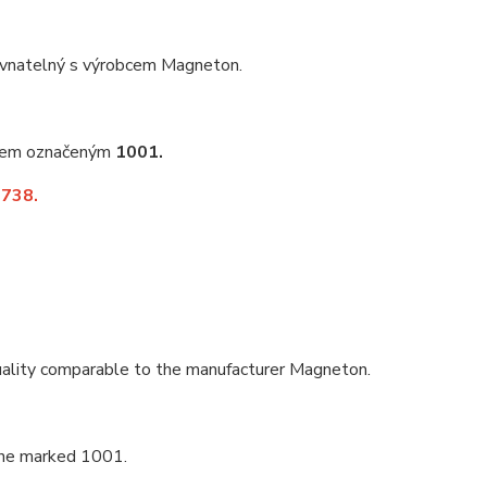
rovnatelný s výrobcem Magneton.
rem označeným
1001.
5738.
Quality comparable to the manufacturer Magneton.
gine marked 1001.