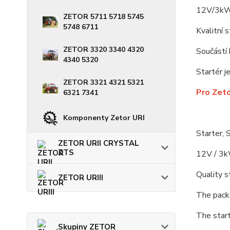
12V/3k
ZETOR 5711 5718 5745
5748 6711
Kvalitní 
ZETOR 3320 3340 4320
Součástí 
4340 5320
Startér j
ZETOR 3321 4321 5321
Pro Zeto
6321 7341
Komponenty Zetor URI
Starter,
ZETOR URII CRYSTAL
ZTS
12V / 3
Quality s
ZETOR URIII
The packa
The start
Skupiny ZETOR