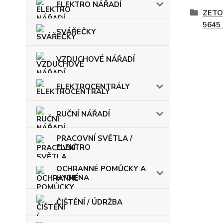
ELEKTRO NÁŘADÍ
ZETO
5645
SVÁŘEČKY
VZDUCHOVÉ NÁŘADÍ
ELEKTROCENTRÁLY
RUČNÍ NÁŘADÍ
PRACOVNÍ SVĚTLA /
ELEKTRO
OCHRANNÉ POMŮCKY A
HYGIENA
ČIŠTĚNÍ / ÚDRŽBA