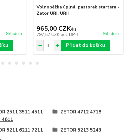
Volnoběžka úplná, pastorek starteru -
Sp
Zetor URI, URII
965,00 CZK
6
/
ks
Skladem
Skladem
797,52 CZK
bez DPH
57
šíku
Přidat do košíku
OR 2511 3511 4511
ZETOR 4712 4718
 4611
OR 5211 6211 7211
ZETOR 5213 5243
5