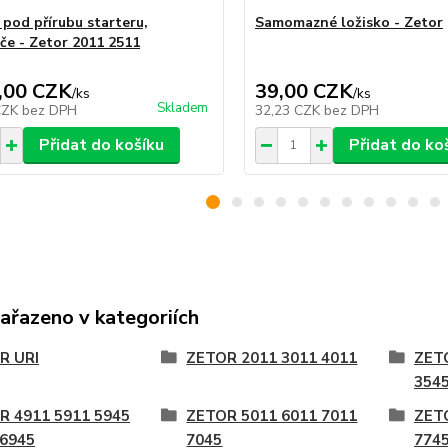
 pod přírubu starteru,
Samomazné ložisko - Zetor
če - Zetor 2011 2511
,00 CZK
39,00 CZK
/
ks
/
ks
Skladem
CZK
bez DPH
32,23 CZK
bez DPH
Přidat do košíku
Přidat do ko
zařazeno v kategoriích
R URI
ZETOR 2011 3011 4011
ZET
3545
R 4911 5911 5945
ZETOR 5011 6011 7011
ZET
 6945
7045
774