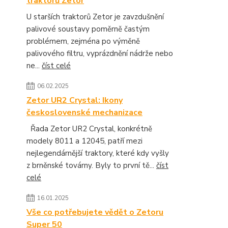
traktorů Zetor
U starších traktorů Zetor je zavzdušnění
palivové soustavy poměrně častým
problémem, zejména po výměně
palivového filtru, vyprázdnění nádrže nebo
ne...
číst celé
06.02.2025
Zetor UR2 Crystal: Ikony
československé mechanizace
Řada Zetor UR2 Crystal, konkrétně
modely 8011 a 12045, patří mezi
nejlegendárnější traktory, které kdy vyšly
z brněnské továrny. Byly to první tě...
číst
celé
16.01.2025
Vše co potřebujete vědět o Zetoru
Super 50