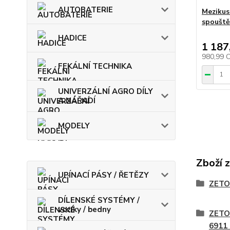
AUTOBATERIE
Mezikus
spouště
HADICE
1 187
980,99 
FEKÁLNÍ TECHNIKA
UNIVERZÁLNÍ AGRO DÍLY
A NÁŘADÍ
MODELY
Zboží 
UPÍNACÍ PÁSY / ŘETĚZY
ZETO
DÍLENSKÉ SYSTÉMY /
vozíky / bedny
ZETO
6911