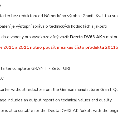
W
startér bez reduktoru od Německého výrobce Granit. Kvalitou s
balení je výstupní zpráva o technických hodnotách a jakosti.
e dále vhodný pro ​
vysokozdvižný vozík
Desta DV63 AK
s moto
r 2011 a 2511 nutno použít mezikus číslo produktu 2011
 Starter complete GRANIT - Zetor URI
kW
tarter without reductor from the German manufacturer Granit. 
ge includes an output report on technical values and quality.
er is also suitable for the Desta DV63 AK forklift with the en