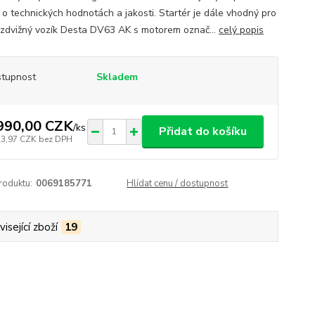
 o technických hodnotách a jakosti. Startér je dále vhodný pro
ozdvižný vozík Desta DV63 AK s motorem označ...
celý popis
tupnost
Skladem
990,00 CZK
/
ks
Přidat do košíku
23,97 CZK
bez DPH
roduktu:
0069185771
Hlídat cenu / dostupnost
isející zboží
19