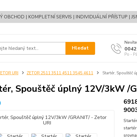
OBCHOD | KOMPLETNÍ SERVIS | INDIVIDUÁLNÍ PŘÍSTUP | J
Nevíte
Hledat
0042
Po - P
ZETOR URI
ZETOR 2511 3511 4511 3545 4611
Startér, Spouštěč 
tér, Spouštěč úplný 12V/3kW /G
691
900
Starté
starté
srovna