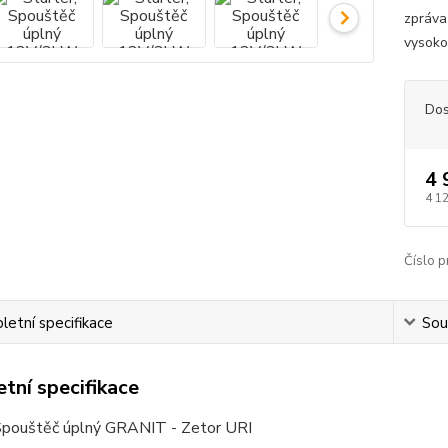
zpráva
​vysok
Dos
4 
4 1
Číslo p
etní specifikace
Souv
tní specifikace
 Spouštěč úplný GRANIT - Zetor URI