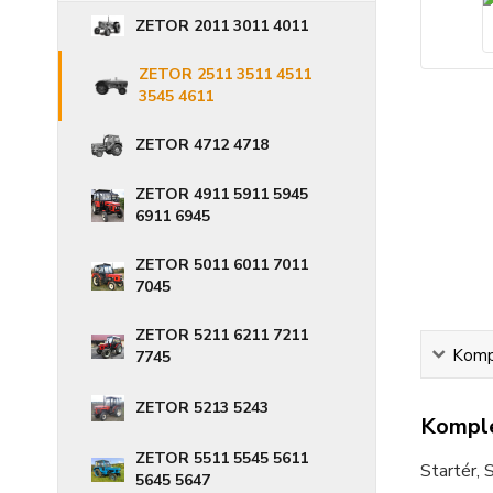
ZETOR 2011 3011 4011
ZETOR 2511 3511 4511
3545 4611
ZETOR 4712 4718
ZETOR 4911 5911 5945
6911 6945
ZETOR 5011 6011 7011
7045
ZETOR 5211 6211 7211
Kompl
7745
ZETOR 5213 5243
Komple
ZETOR 5511 5545 5611
Startér,
5645 5647