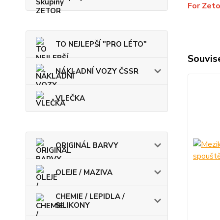
For Zet
TO NEJLEPŠÍ "PRO LÉTO"
Souvise
NÁKLADNÍ VOZY ČSSR
VLEČKA
ORIGINÁL BARVY
OLEJE / MAZIVA
CHEMIE / LEPIDLA /
SILIKONY