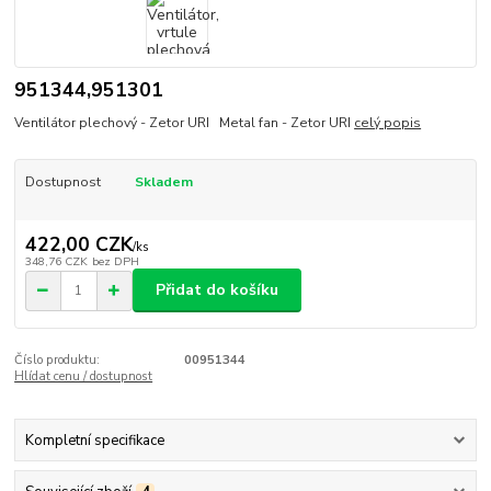
951344,951301
Ventilátor plechový - Zetor URI Metal fan - Zetor URI
celý popis
Dostupnost
Skladem
422,00 CZK
/
ks
348,76 CZK
bez DPH
Přidat do košíku
Číslo produktu:
00951344
Hlídat cenu / dostupnost
Kompletní specifikace