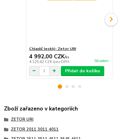
Chladič lesklý- Zetor URI
Mezikus vod
4 992,00 CZK
42,00 C
/
ks
Skladem
4 125,62 CZK
bez DPH
34,71 CZK
b
Přidat do košíku
Zboží zařazeno v kategoriích
ZETOR URI
ZETOR 2011 3011 4011