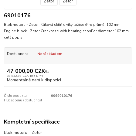
69010176
Blok motoru - Zetor Kliková skříň s víky ložisekPro průměr 102 mm
Engine block - Zetor Crankcase with bearing capsFor diameter 102 mm
celý popis
Dostupnost
Není skladem
47 000,00 CZK
/
ks
38 842,98 CZK
bez DPH
Momentálně není k dispozici
Číslo produktu:
0069010176
Hlídat cenu / dostupnost
Kompletní specifikace
Blok motoru - Zetor