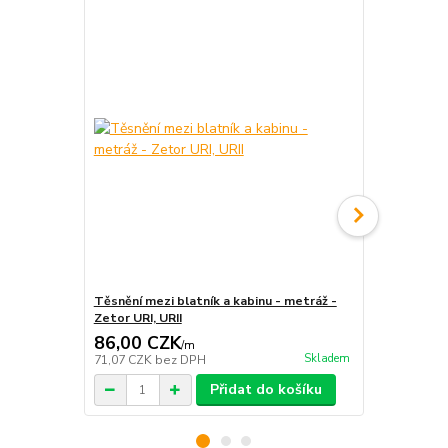
Těsnění mezi blatník a kabinu - metráž -
Těsnění pod
Zetor URI, URII
50
86,00 CZK
86,00 C
/
m
Skladem
71,07 CZK
bez DPH
71,07 CZK
b
Přidat do košíku