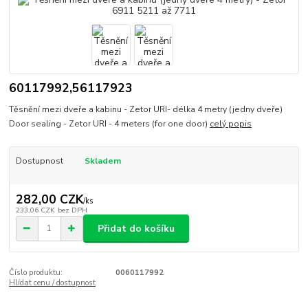
60117992,56117923
Těsnění mezi dveře a kabinu - Zetor URI- délka 4 metry (jedny dveře)
Door sealing - Zetor URI - 4 meters (for one door)
celý popis
Dostupnost
Skladem
282,00 CZK
/
ks
233,06 CZK
bez DPH
Přidat do košíku
Číslo produktu:
0060117992
Hlídat cenu / dostupnost