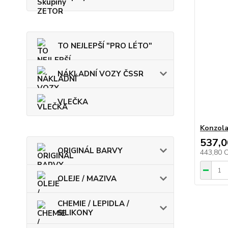
TO NEJLEPŠÍ "PRO LÉTO"
NÁKLADNÍ VOZY ČSSR
VLEČKA
Konzola
537,0
ORIGINÁL BARVY
443,80 
OLEJE / MAZIVA
CHEMIE / LEPIDLA /
SILIKONY