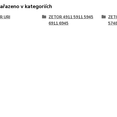
zařazeno v kategoriích
R URI
ZETOR 4911 5911 5945
ZET
6911 6945
5748