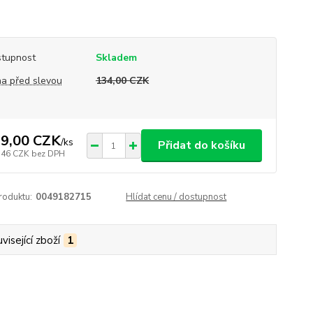
tupnost
Skladem
a před slevou
134,00 CZK
9,00 CZK
/
ks
Přidat do košíku
,46 CZK
bez DPH
roduktu:
0049182715
Hlídat cenu / dostupnost
visející zboží
1