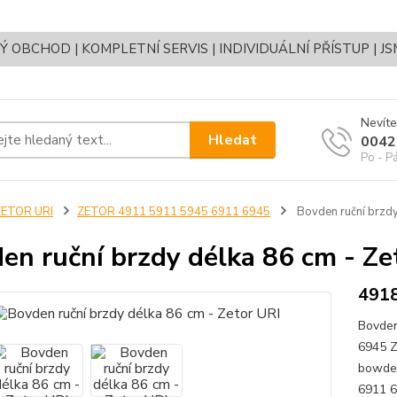
OBCHOD | KOMPLETNÍ SERVIS | INDIVIDUÁLNÍ PŘÍSTUP | J
Nevíte
Hledat
0042
Po - P
ZETOR URI
ZETOR 4911 5911 5945 6911 6945
Bovden ruční brzdy
en ruční brzdy délka 86 cm - Ze
491
Bovden
6945 Z
bowden
6911 6