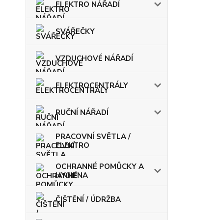
ELEKTRO NÁŘADÍ
SVÁŘEČKY
VZDUCHOVÉ NÁŘADÍ
ELEKTROCENTRÁLY
RUČNÍ NÁŘADÍ
PRACOVNÍ SVĚTLA /
ELEKTRO
OCHRANNÉ POMŮCKY A
HYGIENA
ČIŠTĚNÍ / ÚDRŽBA