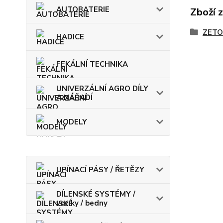
AUTOBATERIE
Zboží 
ZETO
HADICE
FEKÁLNÍ TECHNIKA
UNIVERZÁLNÍ AGRO DÍLY
A NÁŘADÍ
MODELY
UPÍNACÍ PÁSY / ŘETĚZY
DÍLENSKÉ SYSTÉMY /
vozíky / bedny