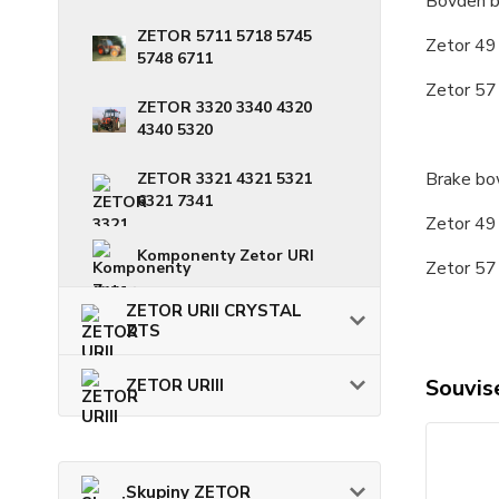
Bovden b
ZETOR 5711 5718 5745
Zetor 4
5748 6711
Zetor 5
ZETOR 3320 3340 4320
4340 5320
Brake bo
ZETOR 3321 4321 5321
6321 7341
Zetor 4
Komponenty Zetor URI
Zetor 5
ZETOR URII CRYSTAL
ZTS
Souvise
ZETOR URIII
Skupiny ZETOR