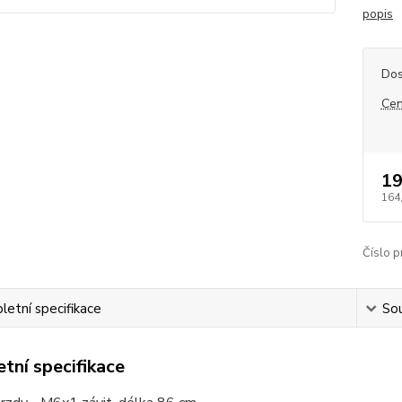
popis
Dos
Cen
19
164
Číslo p
etní specifikace
Sou
tní specifikace