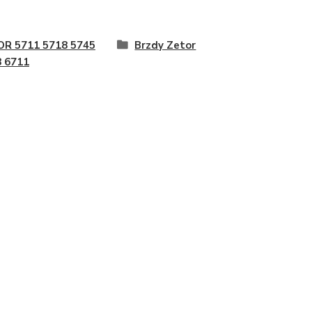
OR 5711 5718 5745
Brzdy Zetor
 6711