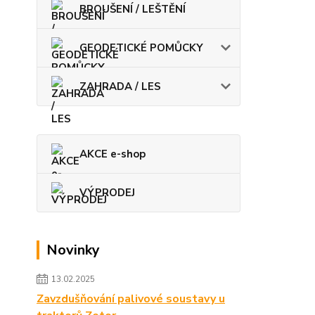
BROUŠENÍ / LEŠTĚNÍ
GEODETICKÉ POMŮCKY
ZAHRADA / LES
AKCE e-shop
VÝPRODEJ
Novinky
13.02.2025
Zavzdušňování palivové soustavy u