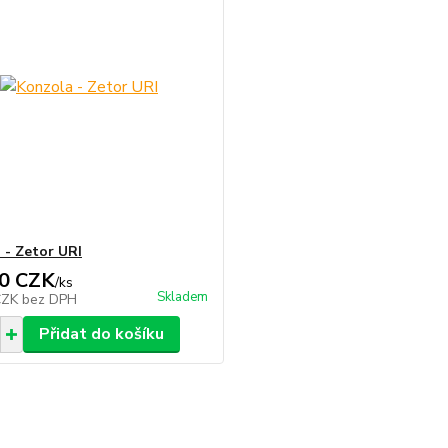
 - Zetor URI
0 CZK
/
ks
Skladem
CZK
bez DPH
Přidat do košíku