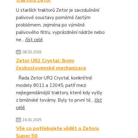
traktorů Zetor
U starších traktorů Zetor je zavzdušnění
palivové soustavy poměrně častým
problémem, zejména po výměně
palivového filtru, vyprázdnění nádrže nebo
ne...
číst celé
06.02.2025
Zetor UR2 Crystal: Ikony
československé mechanizace
Řada Zetor UR2 Crystal, konkrétně
modely 8011 a 12045, patří mezi
nejlegendárnější traktory, které kdy vyšly
z brněnské továrny. Byly to první tě...
číst
celé
16.01.2025
Vše co potřebujete vědět o Zetoru
Super 50