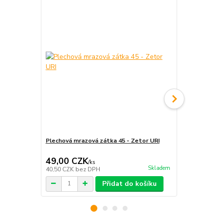
Plechová mrazová zátka 45 - Zetor URI
Skříňka ohří
49,00 CZK
375,00 
/
ks
Skladem
40,50 CZK
bez DPH
309,92 CZK
Přidat do košíku