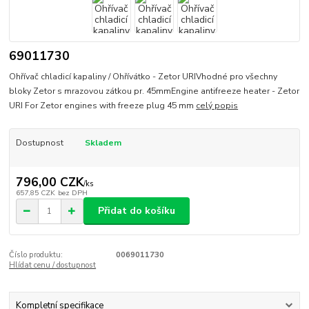
69011730
Ohřívač chladicí kapaliny / Ohřívátko - Zetor URIVhodné pro všechny
bloky Zetor s mrazovou zátkou pr. 45mmEngine antifreeze heater - Zetor
URI For Zetor engines with freeze plug 45 mm
celý popis
Dostupnost
Skladem
796,00 CZK
/
ks
657,85 CZK
bez DPH
Přidat do košíku
Číslo produktu:
0069011730
Hlídat cenu / dostupnost
Kompletní specifikace