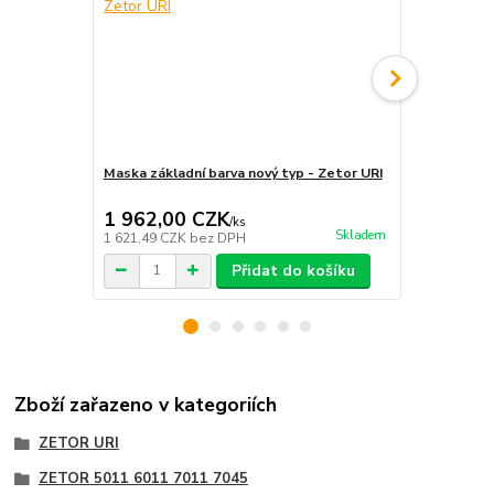
Maska základní barva nový typ - Zetor URI
Lišta čelní 
1 962,00 CZK
242,00 
/
ks
Skladem
1 621,49 CZK
bez DPH
200,00 CZK
Přidat do košíku
Zboží zařazeno v kategoriích
ZETOR URI
ZETOR 5011 6011 7011 7045