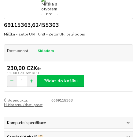
69115363,62455303
Mřížka - Zetor URI Grill - Zetor URI
celý popis
Dostupnost
Skladem
230,00 CZK
/
ks
190,08 CZK
bez DPH
Přidat do košíku
Číslo produktu:
0069115363
Hlídat cenu / dostupnost
Kompletní specifikace