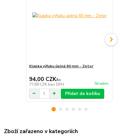
Klapka výfuku úplná 60 mm - Zetor
Výfukové ko
94,00 CZK
1 293,0
/
ks
Skladem
77,69 CZK
bez DPH
1 068,60 CZ
Přidat do košíku
Zboží zařazeno v kategoriích