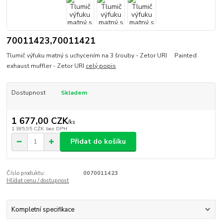
70011423,70011421
Tlumič výfuku matný s uchycením na 3 šrouby - Zetor URI Painted
exhaust muffler - Zetor URI
celý popis
Dostupnost
Skladem
1 677,00 CZK
/
ks
1 385,95 CZK
bez DPH
Přidat do košíku
Číslo produktu:
0070011423
Hlídat cenu / dostupnost
Kompletní specifikace