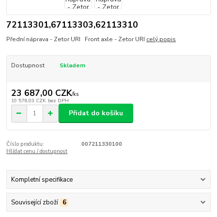
72113301,67113303,62113310
Přední náprava - Zetor URI Front axle - Zetor URI
celý popis
Dostupnost
Skladem
23 687,00 CZK
/
ks
19 576,03 CZK
bez DPH
Přidat do košíku
Číslo produktu:
007211330100
Hlídat cenu / dostupnost
Kompletní specifikace
Související zboží
6