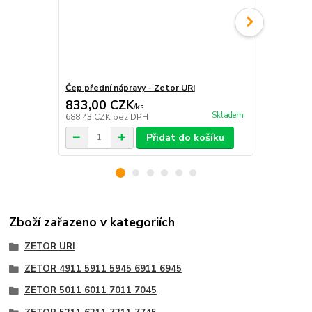
Čep přední nápravy - Zetor URI
Pouzdro MB 
833,00 CZK
165,00 
/
ks
Skladem
688,43 CZK
bez DPH
136,36 CZK
Přidat do košíku
Zboží zařazeno v kategoriích
ZETOR URI
ZETOR 4911 5911 5945 6911 6945
ZETOR 5011 6011 7011 7045