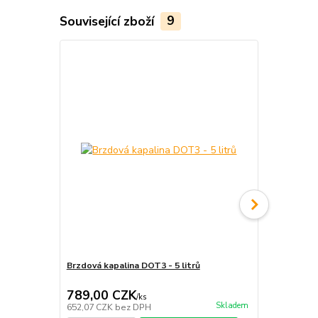
Související zboží
9
Brzdová kapalina DOT3 - 5 litrů
Brzdová kapa
789,00 CZK
98,00 C
/
ks
Skladem
652,07 CZK
bez DPH
80,99 CZK
b