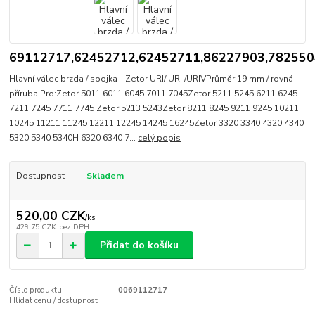
69112717,62452712,62452711,86227903,78255
Hlavní válec brzda / spojka - Zetor URI/ URI /URIVPrůměr 19 mm / rovná
příruba.Pro:Zetor 5011 6011 6045 7011 7045Zetor 5211 5245 6211 6245
7211 7245 7711 7745 Zetor 5213 5243Zetor 8211 8245 9211 9245 10211
10245 11211 11245 12211 12245 14245 16245Zetor 3320 3340 4320 4340
5320 5340 5340H 6320 6340 7...
celý popis
Dostupnost
Skladem
520,00 CZK
/
ks
429,75 CZK
bez DPH
Přidat do košíku
Číslo produktu:
0069112717
Hlídat cenu / dostupnost