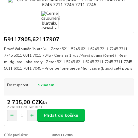
59117905,62117907
Pravé čalounění blatníku - Zetor 5211 5245 6211 6245 7211 7245 7711
7745 5011 6011 7011 7045 - Cena za 1 kus /Pravá strana (černé) Rear
mudguard uphalstery - Zetor 5211 5245 6211 6245 7211 7245 7711 7745
5011 6011 7011 7045 - Price per one piece /Right side (black)
celý popis
Dostupnost
Skladem
2 735,00 CZK
/
Ks
2 260,33 CZK
bez DPH
Přidat do košíku
Číslo produktu:
0059117905