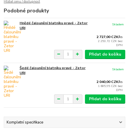
Hlídat cenu / dostupnost
Podobné produkty
Hnědé čalounění blatníku pravé - Zetor
Skladem
URI
2 727,00 CZK
/
ks
2 253,72 CZK
bez
DPH
Přidat do košíku
Šedé čalounění blatníku pravé - Zetor
Skladem
URI
2 040,00 CZK
/
ks
1 685,95 CZK
bez
DPH
Přidat do košíku
Kompletní specifikace