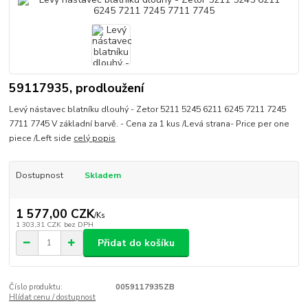
59117935, prodloužení
Levý nástavec blatníku dlouhý - Zetor 5211 5245 6211 6245 7211 7245
7711 7745 V základní barvě. - Cena za 1 kus /Levá strana- Price per one
piece /Left side
celý popis
Dostupnost
Skladem
1 577,00 CZK
/
Ks
1 303,31 CZK
bez DPH
Přidat do košíku
Číslo produktu:
0059117935ZB
Hlídat cenu / dostupnost