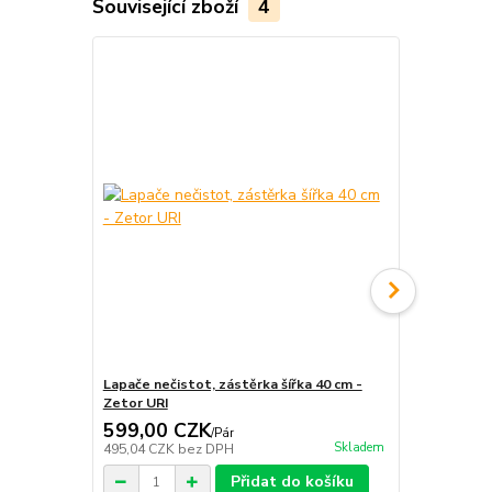
Související zboží
4
Lapače nečistot, zástěrka šířka 40 cm -
Lapače neči
Zetor URI
40 cm - Zeto
599,00 CZK
686,00 
/
Pár
Skladem
495,04 CZK
bez DPH
566,94 CZK
Přidat do košíku