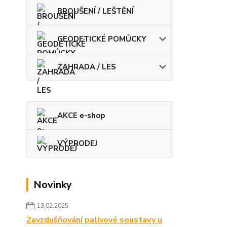
BROUŠENÍ / LEŠTĚNÍ
GEODETICKÉ POMŮCKY
ZAHRADA / LES
AKCE e-shop
VÝPRODEJ
Novinky
13.02.2025
Zavzdušňování palivové soustavy u