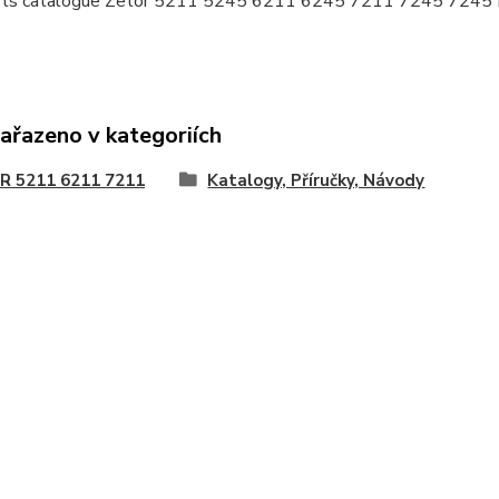
rts catalogue Zetor 5211 5245 6211 6245 7211 7245 7245
zařazeno v kategoriích
R 5211 6211 7211
Katalogy, Příručky, Návody