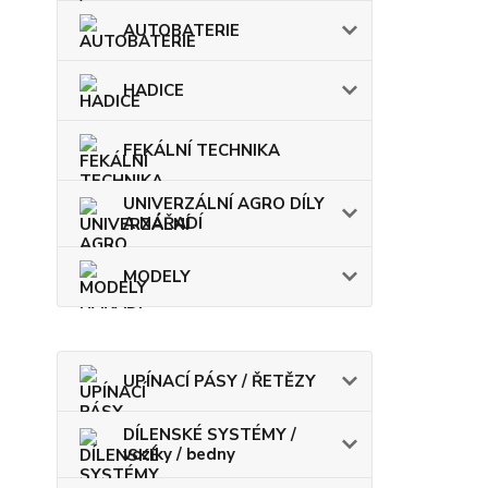
AUTOBATERIE
HADICE
FEKÁLNÍ TECHNIKA
UNIVERZÁLNÍ AGRO DÍLY
A NÁŘADÍ
MODELY
UPÍNACÍ PÁSY / ŘETĚZY
DÍLENSKÉ SYSTÉMY /
vozíky / bedny