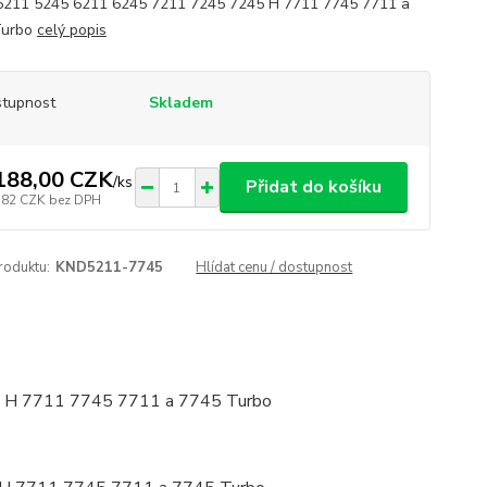
5211 5245 6211 6245 7211 7245 7245 H 7711 7745 7711 a
Turbo
celý popis
tupnost
Skladem
188,00 CZK
/
ks
Přidat do košíku
,82 CZK
bez DPH
roduktu:
KND5211-7745
Hlídat cenu / dostupnost
5 H 7711 7745 7711 a 7745 Turbo