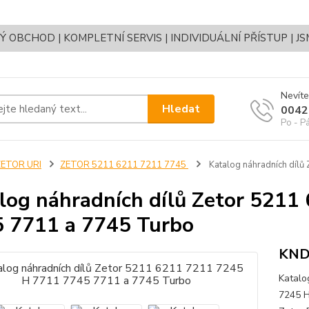
OBCHOD | KOMPLETNÍ SERVIS | INDIVIDUÁLNÍ PŘÍSTUP | J
Nevíte
Hledat
0042
Po - P
ZETOR URI
ZETOR 5211 6211 7211 7745
Katalog náhradních díl
log náhradních dílů Zetor 521
 7711 a 7745 Turbo
KND
Katalo
7245 H