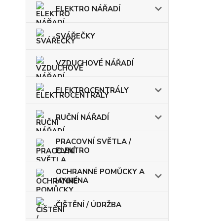
ELEKTRO NÁŘADÍ
SVÁŘEČKY
VZDUCHOVÉ NÁŘADÍ
ELEKTROCENTRÁLY
RUČNÍ NÁŘADÍ
PRACOVNÍ SVĚTLA /
ELEKTRO
OCHRANNÉ POMŮCKY A
HYGIENA
ČIŠTĚNÍ / ÚDRŽBA