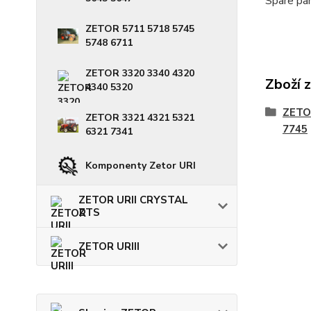
Spare pa
ZETOR 5711 5718 5745
5748 6711
ZETOR 3320 3340 4320
Zboží 
4340 5320
ZETO
ZETOR 3321 4321 5321
7745
6321 7341
Komponenty Zetor URI
ZETOR URII CRYSTAL
ZTS
ZETOR URIII