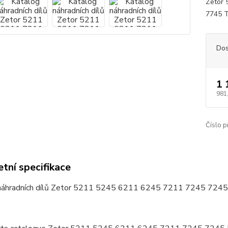
Zetor 
7745 
Dos
1 
981
Číslo p
tní specifikace
náhradních dílů Zetor 5211 5245 6211 6245 7211 7245 724