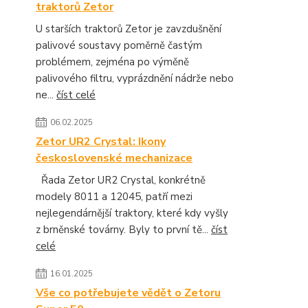
traktorů Zetor
U starších traktorů Zetor je zavzdušnění
palivové soustavy poměrně častým
problémem, zejména po výměně
palivového filtru, vyprázdnění nádrže nebo
ne...
číst celé
06.02.2025
Zetor UR2 Crystal: Ikony
československé mechanizace
Řada Zetor UR2 Crystal, konkrétně
modely 8011 a 12045, patří mezi
nejlegendárnější traktory, které kdy vyšly
z brněnské továrny. Byly to první tě...
číst
celé
16.01.2025
Vše co potřebujete vědět o Zetoru