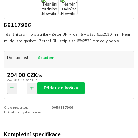
59117906
Těsnění zadního blatníku - Zetor URI - rozměry pásu 65x2530 mm Rear
mudguard gasket - Zetor URI - strip size 65x2530 mm
celý popis
Dostupnost
Skladem
294,00 CZK
/
ks
242,98 CZK
bez DPH
Přidat do košíku
Číslo produktu:
0059117906
Hlídat cenu / dostupnost
Kompletní specifikace