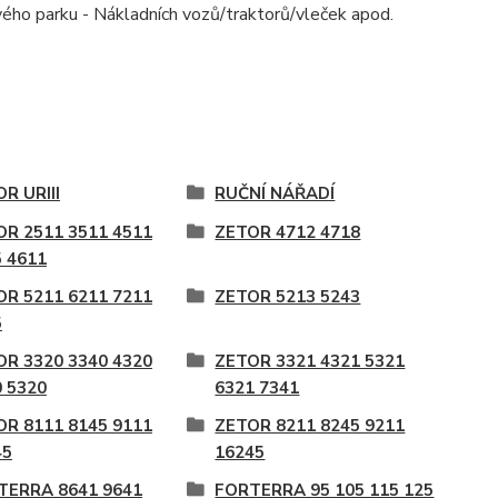
ého parku - Nákladních vozů/traktorů/vleček apod.
R URIII
RUČNÍ NÁŘADÍ
OR 2511 3511 4511
ZETOR 4712 4718
 4611
OR 5211 6211 7211
ZETOR 5213 5243
5
OR 3320 3340 4320
ZETOR 3321 4321 5321
 5320
6321 7341
OR 8111 8145 9111
ZETOR 8211 8245 9211
45
16245
TERRA 8641 9641
FORTERRA 95 105 115 125