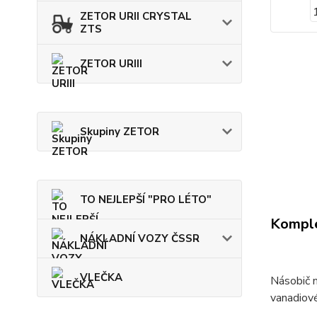
ZETOR URII CRYSTAL
ZTS
ZETOR URIII
Skupiny ZETOR
TO NEJLEPŠÍ "PRO LÉTO"
Komple
NÁKLADNÍ VOZY ČSSR
VLEČKA
Násobič m
vanadiové