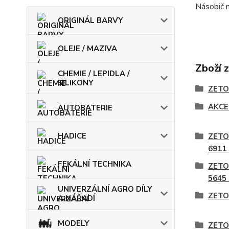
Násobič 
ORIGINÁL BARVY
OLEJE / MAZIVA
Zboží 
CHEMIE / LEPIDLA /
SILIKONY
ZETO
AKCE
AUTOBATERIE
HADICE
ZETO
6911
FEKÁLNÍ TECHNIKA
ZETO
5645
UNIVERZÁLNÍ AGRO DÍLY
ZETO
A NÁŘADÍ
MODELY
ZETO