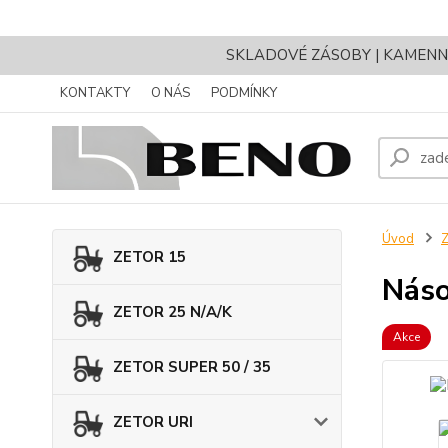
SKLADOVÉ ZÁSOBY | KAMENNÝ 
KONTAKTY
O NÁS
PODMÍNKY
Úvod
ZETOR 15
Náso
ZETOR 25 N/A/K
Akce
ZETOR SUPER 50 / 35
ZETOR URI