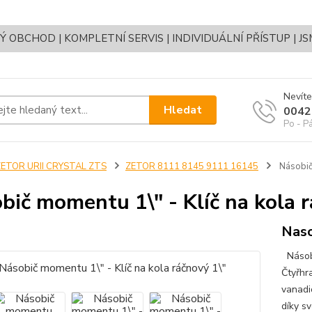
OBCHOD | KOMPLETNÍ SERVIS | INDIVIDUÁLNÍ PŘÍSTUP | J
Nevíte
Hledat
0042
Po - P
ZETOR URII CRYSTAL ZTS
ZETOR 8111 8145 9111 16145
Násobič 
bič momentu 1\" - Klíč na kola r
Naso
Násobi
Čtyřhr
vanadi
díky s