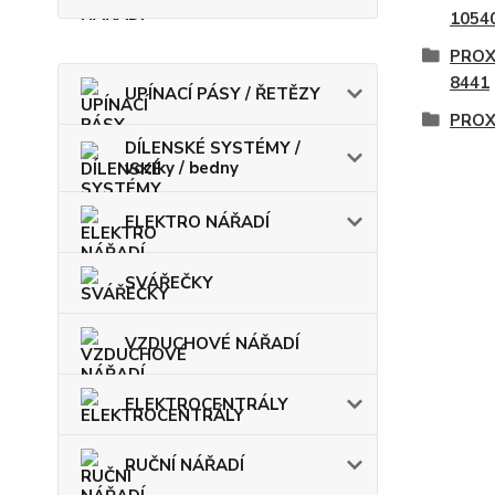
1054
PROX
8441
UPÍNACÍ PÁSY / ŘETĚZY
PROX
DÍLENSKÉ SYSTÉMY /
vozíky / bedny
ELEKTRO NÁŘADÍ
SVÁŘEČKY
VZDUCHOVÉ NÁŘADÍ
ELEKTROCENTRÁLY
RUČNÍ NÁŘADÍ