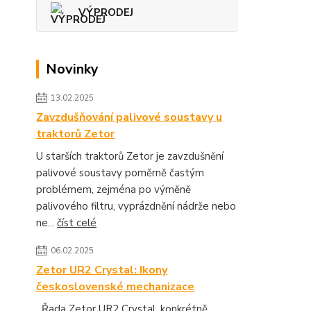
VÝPRODEJ
Novinky
13.02.2025
Zavzdušňování palivové soustavy u
traktorů Zetor
U starších traktorů Zetor je zavzdušnění
palivové soustavy poměrně častým
problémem, zejména po výměně
palivového filtru, vyprázdnění nádrže nebo
ne...
číst celé
06.02.2025
Zetor UR2 Crystal: Ikony
československé mechanizace
Řada Zetor UR2 Crystal, konkrétně