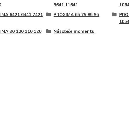
0
9641 11641
106
IMA 6421 6441 7421
PROXIMA 65 75 85 95
PROX
105
IMA 90 100 110 120
Násobiče momentu