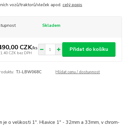
ních vozů/traktorů/vleček apod.
celý popis
tupnost
Skladem
490,00 CZK
/
ks
Přidat do košíku
31,40 CZK
bez DPH
roduktu:
TJ-LBW068C
Hlídat cenu / dostupnost
 je o velikosti 1". Hlavice 1" - 32mm a 33mm, v chrom-