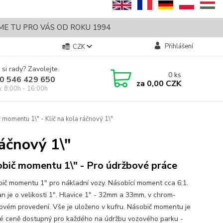
SME TU PRO VÁS OD ROKU 1994
Přihlášení
CZK
 si rady? Zavolejte.
0
ks
0 546 429 650
za
0,00 CZK
á: 8:00h - 16:00h
momentu 1\" - Klíč na kola ráčnový 1\"
áčnový 1\"
bič momentu 1\" - Pro údržbové práce
č momentu 1" pro nákladní vozy. Násobící moment cca 6:1.
an je o velikosti 1". Hlavice 1" - 32mm a 33mm, v chrom-
ovém provedení. Vše je uloženo v kufru. Násobič momentu je
vé ceně dostupný pro každého na údržbu vozového parku -