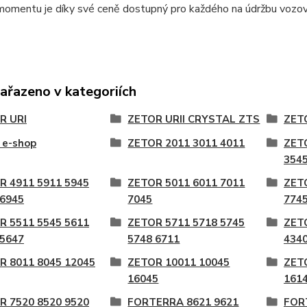
momentu je díky své ceně dostupný pro každého na údržbu vozov
zařazeno v kategoriích
R URI
ZETOR URII CRYSTAL ZTS
ZETO
 e-shop
ZETOR 2011 3011 4011
ZET
3545
R 4911 5911 5945
ZETOR 5011 6011 7011
ZET
 6945
7045
774
R 5511 5545 5611
ZETOR 5711 5718 5745
ZET
 5647
5748 6711
4340
R 8011 8045 12045
ZETOR 10011 10045
ZET
16045
161
R 7520 8520 9520
FORTERRA 8621 9621
FOR