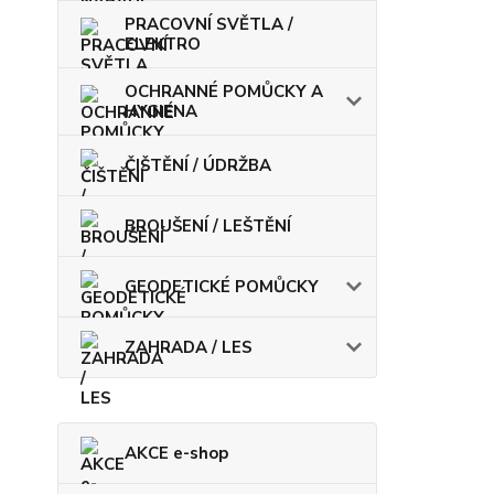
PRACOVNÍ SVĚTLA /
ELEKTRO
OCHRANNÉ POMŮCKY A
HYGIENA
ČIŠTĚNÍ / ÚDRŽBA
BROUŠENÍ / LEŠTĚNÍ
GEODETICKÉ POMŮCKY
ZAHRADA / LES
AKCE e-shop