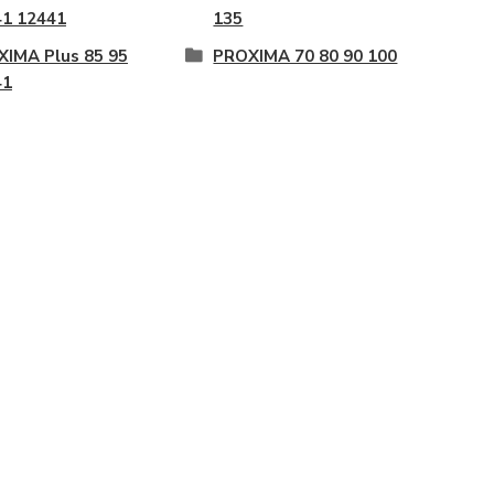
41 12441
135
IMA Plus 85 95
PROXIMA 70 80 90 100
41