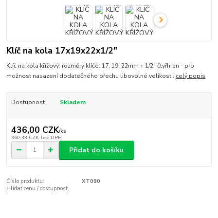
Klíč na kola 17x19x22x1/2"
Klíč na kola křížový: rozměry klíče: 17, 19, 22mm + 1/2" čtyřhran - pro
možnost nasazení dodatečného ořechu libovolné velikosti.
celý popis
Dostupnost
Skladem
436,00 CZK
/
ks
360,33 CZK
bez DPH
Přidat do košíku
Číslo produktu:
XT090
Hlídat cenu / dostupnost