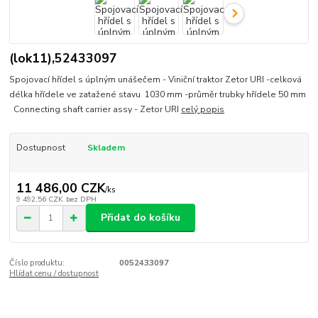
(lok11),52433097
Spojovací hřídel s úplným unášečem - Viniční traktor Zetor URI -celková
délka hřídele ve zatažené stavu 1030 mm -průměr trubky hřídele 50 mm
Connecting shaft carrier assy - Zetor URI
celý popis
Dostupnost
Skladem
11 486,00 CZK
/
ks
9 492,56 CZK
bez DPH
Přidat do košíku
Číslo produktu:
0052433097
Hlídat cenu / dostupnost