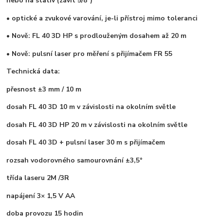
nebo na stativ (závit 5/8")
• optické a zvukové varování, je-li přístroj mimo toleranci
• Nově: FL 40 3D HP s prodlouženým dosahem až 20 m
• Nově: pulsní laser pro měření s přijímačem FR 55
Technická data:
přesnost ±3 mm / 10 m
dosah FL 40 3D 10 m v závislosti na okolním světle
dosah FL 40 3D HP 20 m v závislosti na okolním světle
dosah FL 40 3D + pulsní laser 30 m s přijímačem
rozsah vodorovného samourovnání ±3,5°
třída laseru 2M /3R
napájení 3× 1,5 V AA
doba provozu 15 hodin