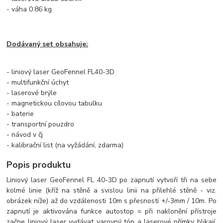
- váha 0.86 kg
Dodávaný set obsahuje:
- liniový laser GeoFennel FL40-3D
- multifunkční úchyt
- laserové brýle
- magnetickou cílovou tabulku
- baterie
- transportní pouzdro
- návod v čj
- kalibrační list (na vyžádání, zdarma)
Popis produktu
Liniový laser GeoFennel FL 40-3D po zapnutí vytvoří tři na sebe
kolmé linie (kříž na stěně a svislou linii na přilehlé stěně - viz.
obrázek níže) až do vzdálenosti 10m s přesností +/-3mm / 10m. Po
zapnutí je aktivována funkce autostop = při naklonění přístroje
začne liniový laser vydávat varovný tón a laserové přímky blikají.