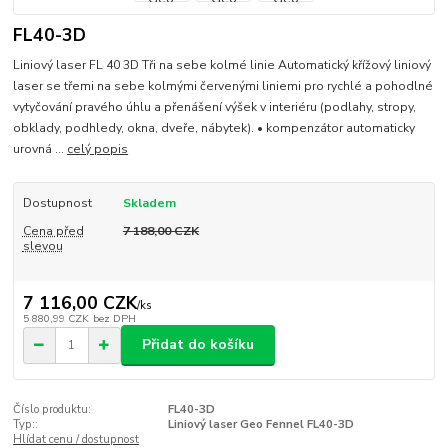
FL40-3D
Liniový laser FL 40 3D Tři na sebe kolmé linie Automatický křížový liniový
laser se třemi na sebe kolmými červenými liniemi pro rychlé a pohodlné
vytyčování pravého úhlu a přenášení výšek v interiéru (podlahy, stropy,
obklady, podhledy, okna, dveře, nábytek). • kompenzátor automaticky
urovná ...
celý popis
Dostupnost
Skladem
Cena před
7 188,00 CZK
slevou
7 116,00 CZK
/
ks
5 880,99 CZK
bez DPH
Přidat do košíku
Číslo produktu:
FL40-3D
Typ::
Liniový laser Geo Fennel FL40-3D
Hlídat cenu / dostupnost