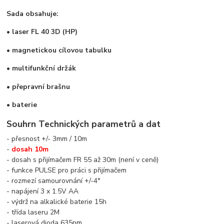
Sada obsahuje:
• laser FL 40 3D (HP)
• magnetickou cílovou tabulku
• multifunkční držák
• přepravní brašnu
• baterie
Souhrn Technických parametrů a dat
- přesnost +/- 3mm / 10m
-
dosah 10m
- dosah s přijímačem FR 55 až 30m (není v ceně)
- funkce PULSE pro práci s přijímačem
- rozmezí samourovnání +/-4°
- napájení 3 x 1.5V AA
- výdrž na alkalické baterie 15h
- třída laseru 2M
- laserová dioda 635nm