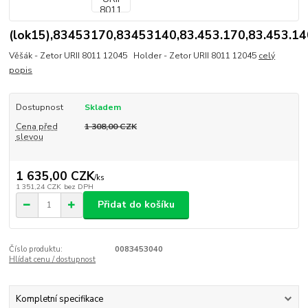
(lok15),83453170,83453140,83.453.170,83.453.14
Věšák - Zetor URII 8011 12045 Holder - Zetor URII 8011 12045
celý
popis
Dostupnost
Skladem
Cena před
1 308,00 CZK
slevou
1 635,00 CZK
/
ks
1 351,24 CZK
bez DPH
Přidat do košíku
Číslo produktu:
0083453040
Hlídat cenu / dostupnost
Kompletní specifikace