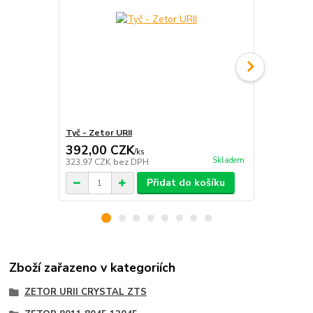
Tyč - Zetor URII
Deska - Zet
392,00 CZK
480,00 
/
ks
Skladem
323,97 CZK
bez DPH
396,69 CZK
Přidat do košíku
Zboží zařazeno v kategoriích
ZETOR URII CRYSTAL ZTS