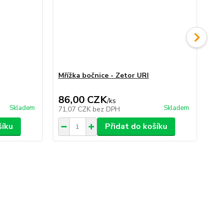
Mřížka bočnice - Zetor URI
Le
kov
86,00 CZK
1
/
ks
Skladem
Skladem
71,07 CZK
bez DPH
1 
šíku
Přidat do košíku