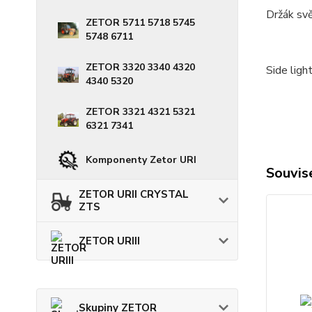
Držák svě
ZETOR 5711 5718 5745
5748 6711
ZETOR 3320 3340 4320
Side ligh
4340 5320
ZETOR 3321 4321 5321
6321 7341
Komponenty Zetor URI
Souvise
ZETOR URII CRYSTAL
ZTS
ZETOR URIII
Skupiny ZETOR