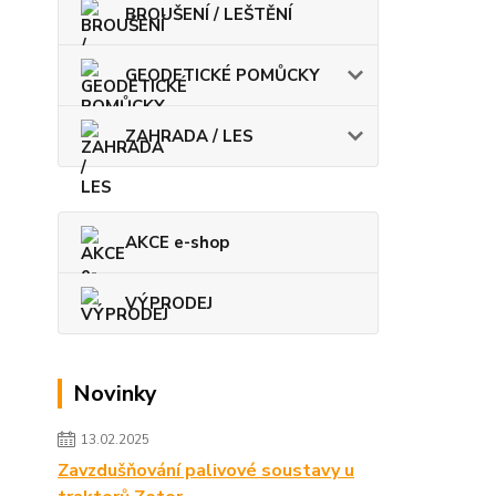
BROUŠENÍ / LEŠTĚNÍ
GEODETICKÉ POMŮCKY
ZAHRADA / LES
AKCE e-shop
VÝPRODEJ
Novinky
13.02.2025
Zavzdušňování palivové soustavy u