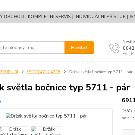
OBCHOD | KOMPLETNÍ SERVIS | INDIVIDUÁLNÍ PŘÍSTUP | J
Nevíte
Hledat
0042
Po - P
ZETOR URI
ZETOR 4712 4718
Držák světla bočnice typ 5711 - pár
k světla bočnice typ 5711 - pár
691
Držák 
pair
c