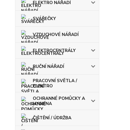
ELEKTRO NÁŘADÍ
SVÁŘEČKY
VZDUCHOVÉ NÁŘADÍ
ELEKTROCENTRÁLY
RUČNÍ NÁŘADÍ
PRACOVNÍ SVĚTLA /
ELEKTRO
OCHRANNÉ POMŮCKY A
HYGIENA
ČIŠTĚNÍ / ÚDRŽBA