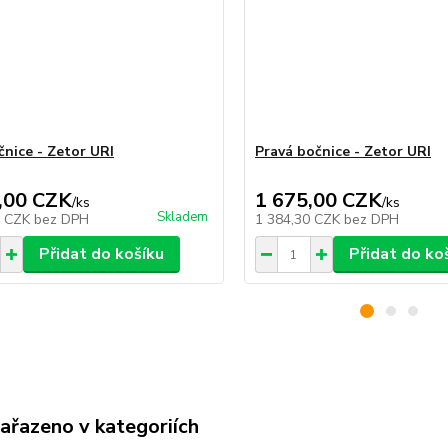
čnice - Zetor URI
Pravá bočnice - Zetor URI
,00 CZK
1 675,00 CZK
/
ks
/
ks
Skladem
0 CZK
bez DPH
1 384,30 CZK
bez DPH
Přidat do košíku
Přidat do ko
zařazeno v kategoriích