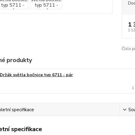
Dos
1 
1 1
Číslo p
é produkty
Držák světla bočnice typ 6711 - pár
1
etní specifikace
Sou
tní specifikace