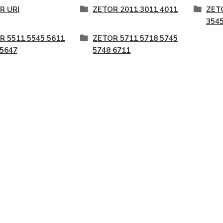
R URI
ZETOR 2011 3011 4011
ZET
3545
R 5511 5545 5611
ZETOR 5711 5718 5745
 5647
5748 6711