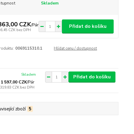
tupnost
Skladem
363,00 CZK
/
Pár
Přidat do košíku
26,45 CZK
bez DPH
roduktu:
0069115310.1
Hlídat cenu / dostupnost
Skladem
Přidat do košíku
1 597,00 CZK
/
Pár
 319,83 CZK
bez DPH
visející zboží
5