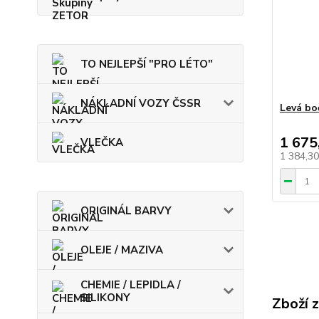
TO NEJLEPŠÍ "PRO LÉTO"
NÁKLADNÍ VOZY ČSSR
Levá bo
1 675
VLEČKA
1 384,3
ORIGINÁL BARVY
OLEJE / MAZIVA
CHEMIE / LEPIDLA /
SILIKONY
Zboží 