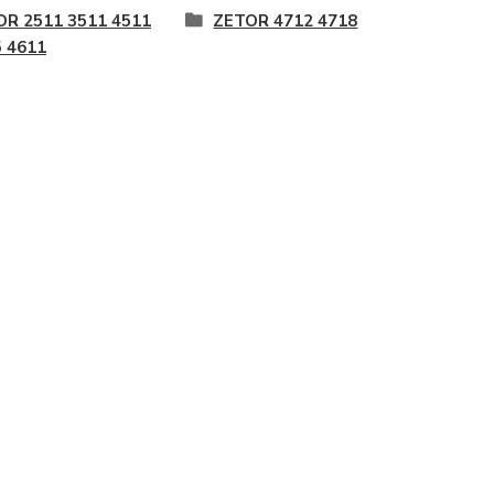
OR 2511 3511 4511
ZETOR 4712 4718
 4611