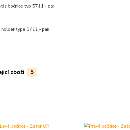
tla bočnice typ 5711 - pár
t holder type 5711 - pair
jící zboží
5