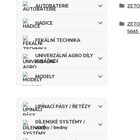
ZETO
AUTOBATERIE
HADICE
ZETO
5645
FEKÁLNÍ TECHNIKA
UNIVERZÁLNÍ AGRO DÍLY
A NÁŘADÍ
MODELY
UPÍNACÍ PÁSY / ŘETĚZY
DÍLENSKÉ SYSTÉMY /
vozíky / bedny