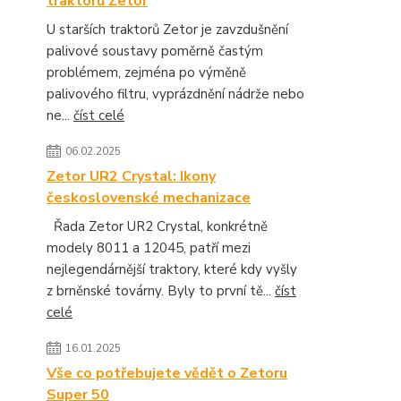
traktorů Zetor
U starších traktorů Zetor je zavzdušnění
palivové soustavy poměrně častým
problémem, zejména po výměně
palivového filtru, vyprázdnění nádrže nebo
ne...
číst celé
06.02.2025
Zetor UR2 Crystal: Ikony
československé mechanizace
Řada Zetor UR2 Crystal, konkrétně
modely 8011 a 12045, patří mezi
nejlegendárnější traktory, které kdy vyšly
z brněnské továrny. Byly to první tě...
číst
celé
16.01.2025
Vše co potřebujete vědět o Zetoru
Super 50